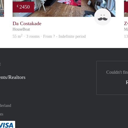
2450
€
Reinier
Guido
Da Costakade
Z
HouseBoat
Ma
2
55 m
· 3 rooms · From ? - Indefinite period
1
t
Couldn't fin
nts/Realtors
derland
ts
method
 :payment method
asily with :payment method
Pay easily with :payment method