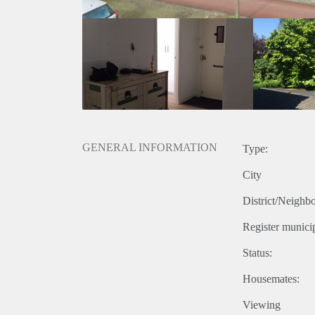
GENERAL INFORMATION
Type:
City
District/Neighb
Register municip
Status:
Housemates:
Viewing