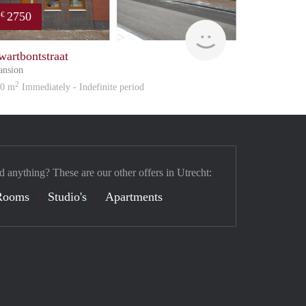
2750
€
Reinier
wartbontstraat
nsion
2
30 m
Immediately - Indefinite period
d anything? These are our other offers in Utrecht:
Rooms
Studio's
Apartments