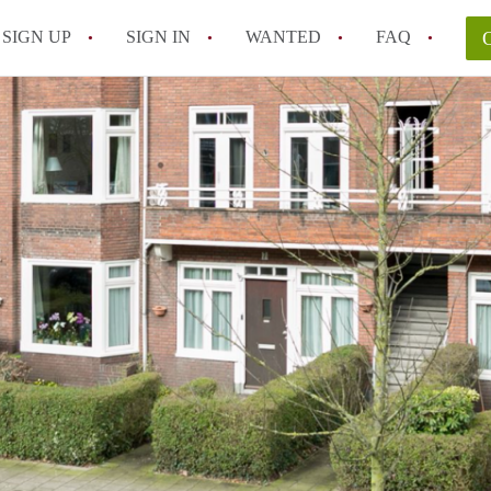
SIGN UP
SIGN IN
WANTED
FAQ
All FAQs