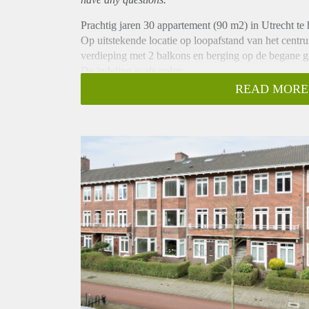
Prachtig jaren 30 appartement (90 m2) in Utrecht te
Op uitstekende locatie op loopafstand van het centr
verdieping met 2 balkons en berging op de begane g
De indeling is als volgt:
1e verdieping:
READ MORE
Entree/hal met meterkast, badkamer met douche en to
2.03 m. en 3.51 x 2.41 m., openslaande deuren naar
gesitueerd en is 3.35 x 3.25 m. met vaste kast, wasta
De woonkamer en-suite met open eetkeuken is in tot
voorzijde en dubbele openslaande deuren naar het b
Keuken ca. 3.26 x 1.79 m.
Het geheel is voorzien van geïsoleerd dubbel glas. V
lood, kamers met originele schouw.
Huur bedraagt 1395 euro p/m exclusief (geen bemidde
een berichtje.
Alleen voor (werkende) samenwoners/stellen.
Geen studenten!