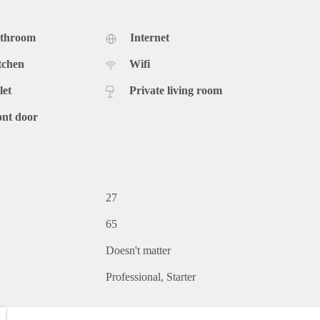
athroom
Internet
tchen
Wifi
let
Private living room
ont door
27
65
Doesn't matter
Professional
Starter