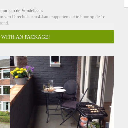
 huur aan de Vondellaan.
um van Utrecht is een 4-kamerappartement te huur op de 1e
rond.
 WITH AN PACKAGE!
ilet, 3 slaapkamers, waarvan 2 aan de voorzijde, resp.: 3.51 x
 voorbalkon. De derde slaapkamer is aan de achterzijde
fel en deur naar het achterbalkon.
aal 9.16 x 3.36 m. met 2 schouwen, vaste kasten, erker aan de
alkon naar de achterzijde. Open eetkeuken vernieuwd in 2013.
eel originele elementen: schuif(deuren) voorzien van glas in
lingskosten, wel borg). Voor foto's en vragen/interesse graag