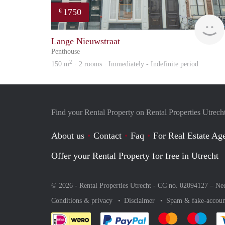
1750
€
Lange Nieuwstraat
Penthouse
2
150 m
· 2 rooms · Immediately - Indefinite period
Find your Rental Property on Rental Properties Utrech
About us
Contact
Faq
For Real Estate Age
Offer your Rental Property for free in Utrecht
© 2026 - Rental Properties Utrecht - CC no. 02094127 –
Ne
Conditions & privacy
Disclaimer
Spam & fake-accoun
Pay easily with :payment 
Pay easily with
Pay e