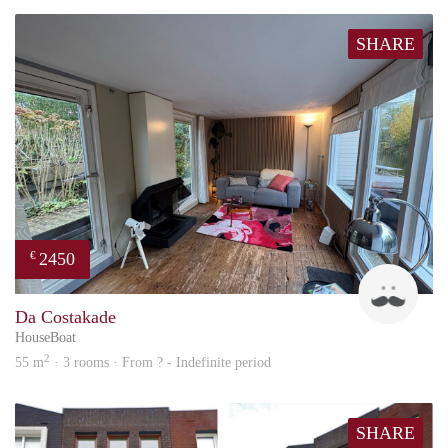
SHARE
2450
€
Guid
Da Costakade
HouseBoat
2
55 m
· 3 rooms · From ? - Indefinite period
SHARE