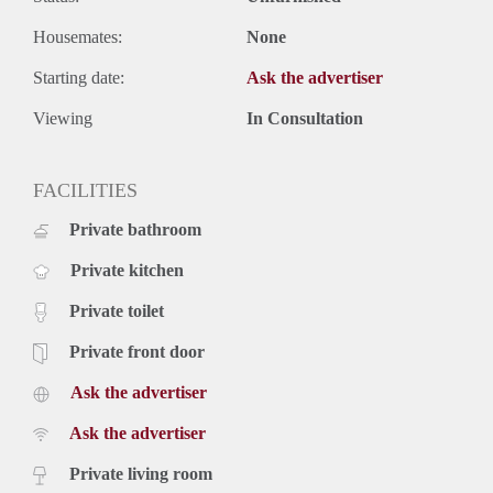
- Foto's volgen.
- Gratis parkeren voor de deur .
Housemates:
None
- Geheel voorzien van dubbel glas.
- Eindschoonmaak verplicht.
Starting date:
Ask the advertiser
- Huurperiode bepaalde tijd.
Viewing
In Consultation
- Borg gelijk aan 2 maanden huur.
- Eenmalige servicekosten á € 295,- exclusief 21% btw.
- Per direct beschikbaar.
FACILITIES
Prijs
€ 1.575,- exclusief gebruikerslasten (g/w/e, tv, internet en
Private bathroom
belastingen). Inclusief stoffering, meubilering en
keukenapparatuur.
Private kitchen
Private toilet
Private front door
Ask the advertiser
Ask the advertiser
Private living room