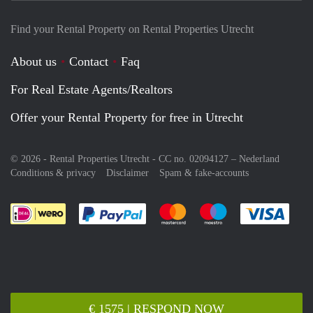
Find your Rental Property on Rental Properties Utrecht
About us
Contact
Faq
For Real Estate Agents/Realtors
Offer your Rental Property for free in Utrecht
© 2026 - Rental Properties Utrecht - CC no. 02094127 –
Nederland
Conditions & privacy
Disclaimer
Spam & fake-accounts
Pay easily with :payment method
Pay easily with :payment meth
Pay easily with :pay
Pay e
€ 1575 | RESPOND NOW