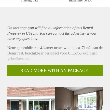
Starting date
Indefinite period
On this page you will find all information of this Rental
Property in Utrecht. You can contact the advertiser if you
have any questions.
Nette gemeubileerde 4-kamer tussenwoning ca. 71m2, aan de
Bonistraat, beschikbaar per direct voor € 1.575,- exclusief
gebruikerslasten.
Beschrijving
Nette jaren dertig tussenwoning van circa 71 m² aan de rand
READ MORE WITH AN PACKAGE!
van Lombok in Utrecht-West. De lichte woning heeft drie
slaapkamers, een nette keuken, complete badkamer en een
royale achtertuin met een vrijstaande stenen berging en een
achterom. De dichte keuken is van alle gemakken voorzien:
vaatwasser, inbouw kookplaat, afzuigkap, oven,
combimagnetron en koelkast. Via de keuken kom je in de
moderne en lichte badkamer met douche, wastafelmeubel,