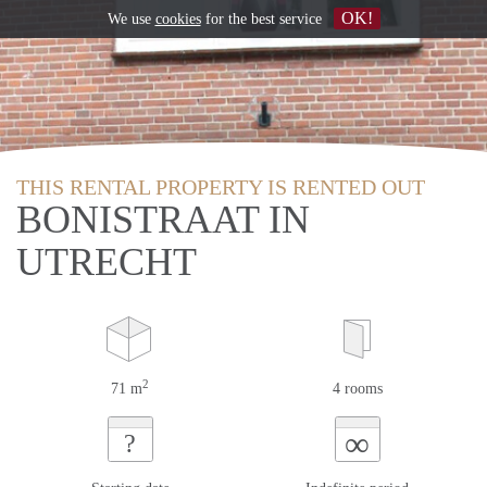
OK!
We use
cookies
for the best service
THIS RENTAL PROPERTY IS RENTED OUT
BONISTRAAT IN
UTRECHT
2
71 m
4 rooms
∞
?