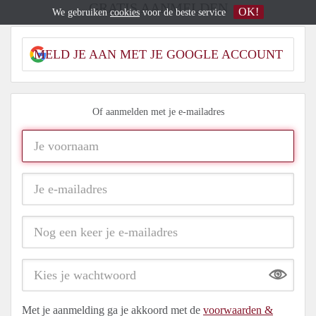
GRATIS AANMELDEN
OK!
We gebruiken
cookies
voor de beste service
MELD JE AAN MET JE GOOGLE ACCOUNT
Of aanmelden met je e-mailadres
Show
Met je aanmelding ga je akkoord met de
voorwaarden &