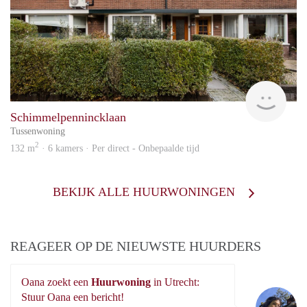
Otte
Schimmelpennincklaan
Tussenwoning
2
132 m
· 6 kamers · Per direct - Onbepaalde tijd
BEKIJK ALLE HUURWONINGEN
REAGEER OP DE NIEUWSTE HUURDERS
Oana zoekt een
Huurwoning
in Utrecht:
Oa
Stuur Oana een bericht!