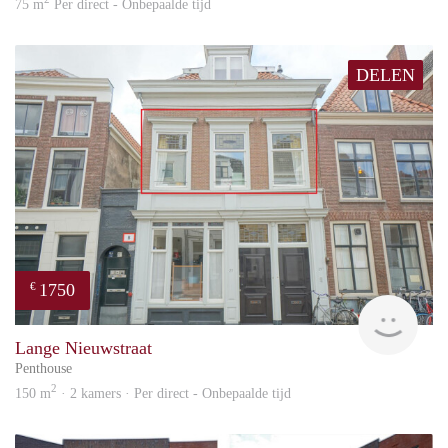
75 m
Per direct - Onbepaalde tijd
DELEN
1750
€
Reini
Lange Nieuwstraat
Penthouse
2
150 m
· 2 kamers · Per direct - Onbepaalde tijd