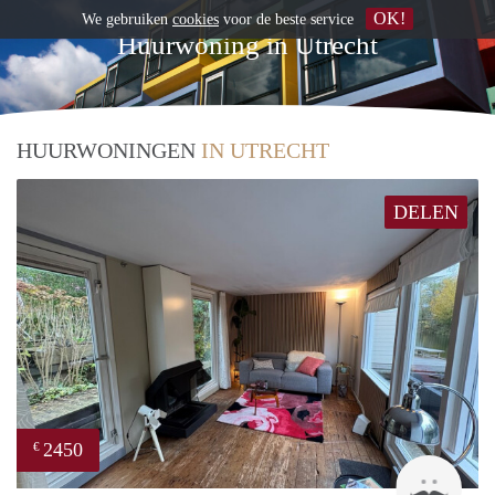
OK!
We gebruiken
cookies
voor de beste service
Huurwoning in Utrecht
HUURWONINGEN
IN UTRECHT
DELEN
2450
€
Guid