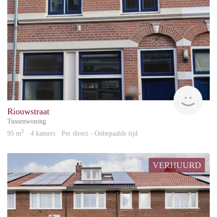
Amst
Riouwstraat
Tussenwoning
2
95 m
· 4 kamers · Per direct - Onbepaalde tijd
VERHUURD