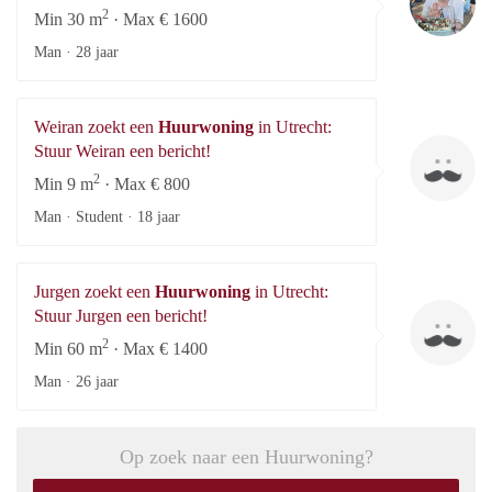
2
Min 30 m
· Max € 1600
Man ·
28 jaar
Weiran zoekt een
Huurwoning
in Utrecht:
We
Stuur Weiran een bericht!
2
Min 9 m
· Max € 800
Man · Student ·
18 jaar
Jurgen zoekt een
Huurwoning
in Utrecht:
Ju
Stuur Jurgen een bericht!
2
Min 60 m
· Max € 1400
Man ·
26 jaar
Op zoek naar een Huurwoning?