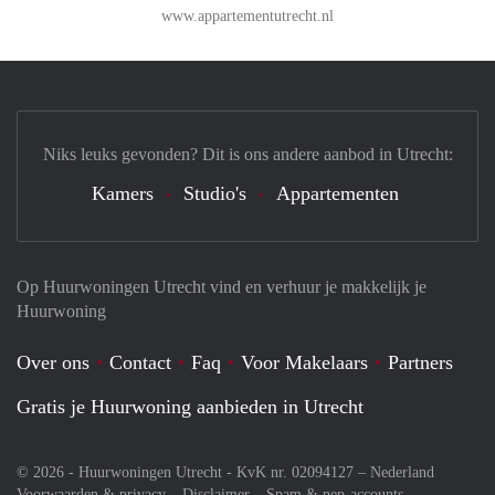
www.appartementutrecht.nl
Niks leuks gevonden? Dit is ons andere aanbod in Utrecht:
Kamers
Studio's
Appartementen
Op Huurwoningen Utrecht vind en verhuur je makkelijk je
Huurwoning
Over ons
Contact
Faq
Voor Makelaars
Partners
Gratis je Huurwoning aanbieden in Utrecht
© 2026 - Huurwoningen Utrecht - KvK nr. 02094127 –
Nederland
Voorwaarden & privacy
Disclaimer
Spam & nep-accounts