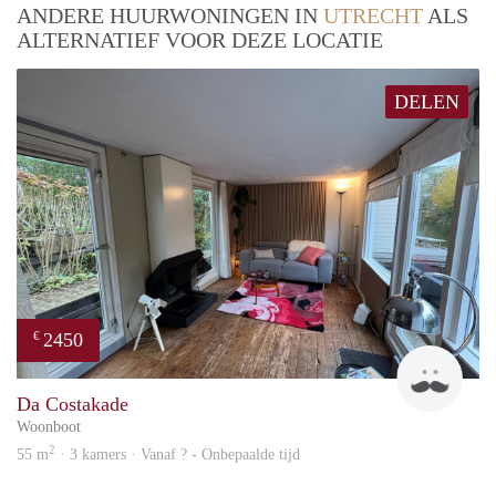
ANDERE HUURWONINGEN IN
UTRECHT
ALS
ALTERNATIEF VOOR DEZE LOCATIE
DELEN
2450
€
Guid
Da Costakade
Woonboot
2
55 m
· 3 kamers · Vanaf ? - Onbepaalde tijd