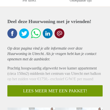
Per direct
Onbepaalde tijd
Deel deze Huurwoning met je vrienden!
Op deze pagina vind je alle informatie over deze
Huurwoning in Utrecht. Als je vragen hebt kun je contact
opnemen met de aanbieder.
Prachtig hoogwaardig afgewerkt twee kamer appartement
(circa 150m2) middenin het centrum van Utrecht met balkon
op het zuiden voor €1750,- exclusief G/W/E per maand
aangeboden.
Dit appartement is gelegen in de oude binnenstad van
LEES MEER MET EEN PAKKET!
Utrecht. In de directe omgeving zijn talloze restaurants en
winkels aanwezig en Park Lepelenburg is slechts op enkele
minuten loopafstand. Een heerlijk ruim appartement