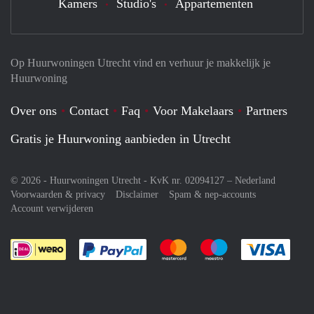
Kamers
Studio's
Appartementen
Op Huurwoningen Utrecht vind en verhuur je makkelijk je
Huurwoning
Over ons
Contact
Faq
Voor Makelaars
Partners
Gratis je Huurwoning aanbieden in Utrecht
© 2026 - Huurwoningen Utrecht - KvK nr. 02094127 –
Nederland
Voorwaarden & privacy
Disclaimer
Spam & nep-accounts
Account verwijderen
Je rekent gemakkelijk af met Paypal
Je rekent gemakkelijk af met M
Je rekent gemakkelij
Je re