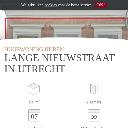
OK!
We gebruiken
cookies
voor de beste service
HUURWONING HUREN:
LANGE NIEUWSTRAAT
IN UTRECHT
2
150 m
2 kamers
∞
07