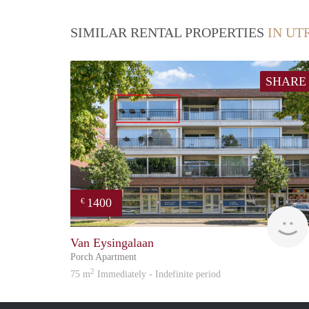
SIMILAR RENTAL PROPERTIES
IN UT
SHARE
1400
€
Van Eysingalaan
Porch Apartment
2
75 m
Immediately - Indefinite period