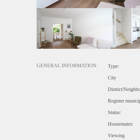
- Eenmalige servicekosten € 295,- exclusief 21% bt
- Beschikbaar per 01-10-2019.
Prijs
€ 1.325,- exclusief g/w/e, kabel tv, en gemeente bela
€ 1.495,- Inclusief g/w/e, kabel tv, internet, stoffe
belastingen.
Voor meer informatie kunt u contact met ons opnemen
GENERAL INFORMATION
Type:
City
District/Neighb
Register municip
Status:
Housemates:
Viewing