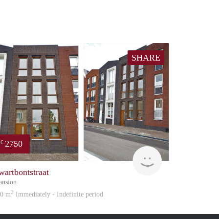
SHARE
2750
€
Reinier
wartbontstraat
nsion
2
30 m
Immediately - Indefinite period