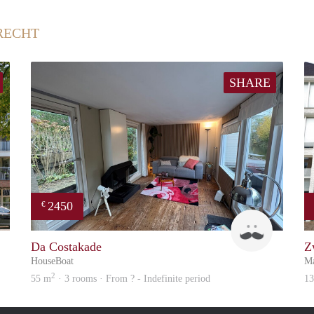
RECHT
SHARE
2450
€
Reinier
Guido
Da Costakade
Z
HouseBoat
Ma
2
55 m
· 3 rooms · From ? - Indefinite period
1