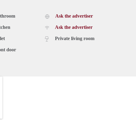
athroom
Ask the advertiser
tchen
Ask the advertiser
let
Private living room
ont door