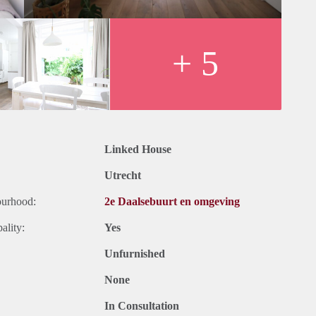
w.
+ 5
stingen. Inclusief stoffering, meubilering en keukenapparatuur.
ring, meubilering en keukenapparatuur. Exclusief gemeente
 of uzelf inschrijven op onze website.
Linked House
Utrecht
ourhood:
2e Daalsebuurt en omgeving
ality:
Yes
Unfurnished
None
In Consultation