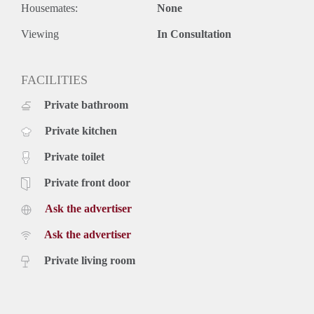
Inclusief stoffering, meubilering en keukenapparatuur.
Housemates:
None
€ 1.495,- Inclusief g/w/e, kabel tv, internet, stoffering,
meubilering en keukenapparatuur. Exclusief gemeente
Viewing
In Consultation
belastingen.
Voor meer informatie kunt u contact met ons opnemen of
FACILITIES
uzelf inschrijven op onze website.
Private bathroom
Private kitchen
Private toilet
Private front door
Ask the advertiser
Ask the advertiser
Private living room