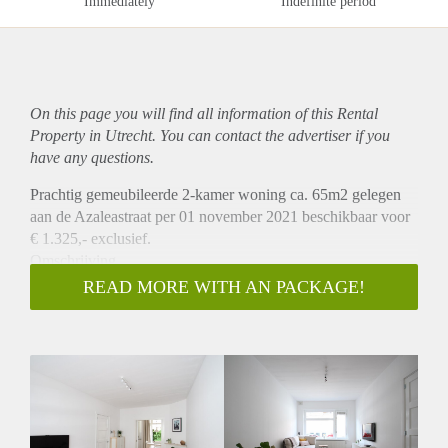
Immediately
Indefinite period
On this page you will find all information of this Rental
Property in Utrecht. You can contact the advertiser if you
have any questions.
Prachtig gemeubileerde 2-kamer woning ca. 65m2 gelegen
aan de Azaleastraat per 01 november 2021 beschikbaar voor
€ 1.325,- exclusief.
Omschrijving
Deze prachtige tussenwoning heeft op de begane grond een
READ MORE WITH AN PACKAGE!
ruime woonkamer aan de voorzijde. Aan de achterzijde
bevindt zich de eetkamer met hier de half open keuken, die is
v.v. een koelkast, vriezer, magnetron, oven en 4-pits
gasfornuis. Middels openslaande deuren aan de achterzijde
heeft u toegang tot een ruime tuin die is gelegen op het
zuidoosten. Achter de keuken is de nette badkamer gelegen
met inloopdouche, wastafel en wasmachine. Er is een