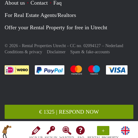
About us
Contact
Faq
For Real Estate Agents/Realtors
Offer your Rental Property for free in Utrecht
© 2026 - Rental Properties Utrecht - CC no. 02094127 –
Nederland
Conditions & privacy
Disclaimer
Spam & fake-accounts
Pay easily with :payment method
Pay easily with :payment meth
Pay easily with :pay
Pay e
€ 1325 | RESPOND NOW
+
SIGN UP
SIGN IN
WANTED
FAQ
RENTAL PROPERTY