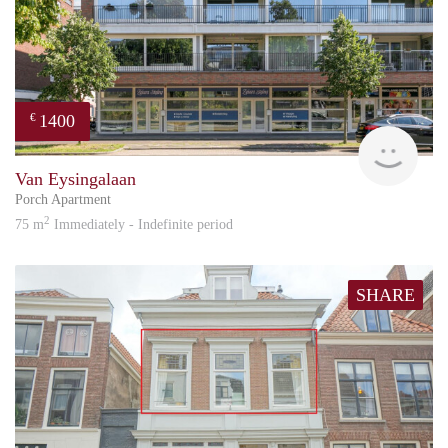
1400
€
Reini
Van Eysingalaan
Porch Apartment
2
75 m
Immediately - Indefinite period
SHARE