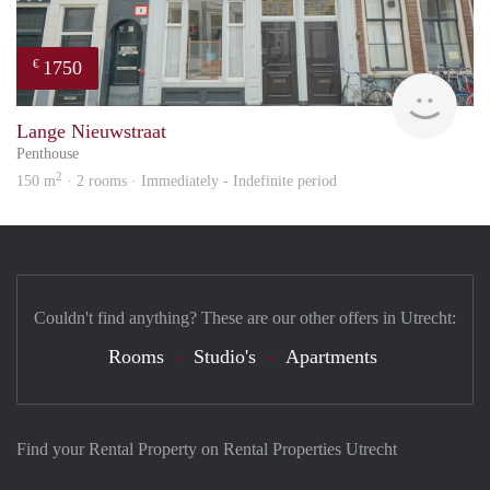
1750
€
Reini
Lange Nieuwstraat
Penthouse
2
150 m
· 2 rooms · Immediately - Indefinite period
Couldn't find anything? These are our other offers in Utrecht:
Rooms
Studio's
Apartments
Find your Rental Property on Rental Properties Utrecht