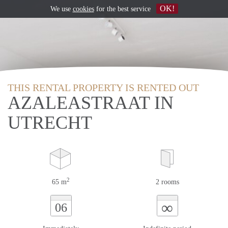
OK!
We use
cookies
for the best service
THIS RENTAL PROPERTY IS RENTED OUT
AZALEASTRAAT IN
UTRECHT
2
65 m
2 rooms
∞
06