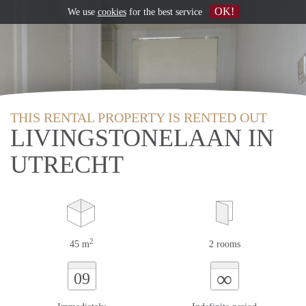
OK!
We use
cookies
for the best service
THIS RENTAL PROPERTY IS RENTED OUT
LIVINGSTONELAAN IN
UTRECHT
2
45 m
2 rooms
∞
09