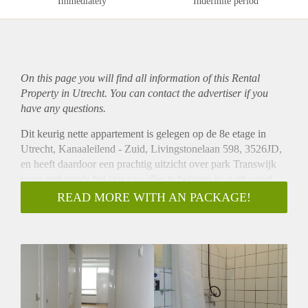
Immediately
Indefinite period
On this page you will find all information of this Rental
Property in Utrecht. You can contact the advertiser if you
have any questions.
Dit keurig nette appartement is gelegen op de 8e etage in
Utrecht, Kanaaleilend - Zuid, Livingstonelaan 598, 3526JD,
en heeft daardoor een prachtig uitzicht over park Transwijk
waar gedurende het jaar van alles te beleven is; u zit vanaf
het balkon op de eerste rang. Voor de dagelijkse
READ MORE WITH AN PACKAGE!
boodschappen is een groot winkelcentrum op loopafstand
gelegen.
We komen het complex binnen via de nette, centrale entree
met bellen- en brievenbussentableau, liftinstallatie en
trapopgang.
8e verdieping:
Via de galerij komen we bij de voordeur met huisnummer