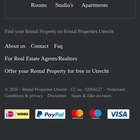
Rooms
Studio's
Apartments
Find your Rental Property on Rental Properties Utrecht
About us
Contact
Faq
For Real Estate Agents/Realtors
Offer your Rental Property for free in Utrecht
© 2026 - Rental Properties Utrecht - CC no. 02094127 –
Nederland
Conditions & privacy
Disclaimer
Spam & fake-accounts
Pay easily with :payment method
Pay easily with :payment meth
Pay easily with :pay
Pay e