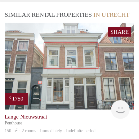
SIMILAR RENTAL PROPERTIES
IN UTRECHT
SHARE
1750
€
Reini
Lange Nieuwstraat
Penthouse
2
150 m
· 2 rooms · Immediately - Indefinite period