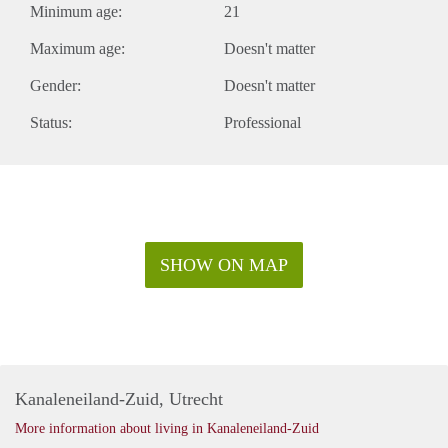
Minimum age:
21
EUR muncipility tax). Minimum rental period: 1 year
Expacts are welcome This text may not be legally binding.
Maximum age:
Doesn't matter
Restriction owner.
Gender:
Doesn't matter
Status:
Professional
SHOW ON MAP
Kanaleneiland-Zuid, Utrecht
More information about living in Kanaleneiland-Zuid