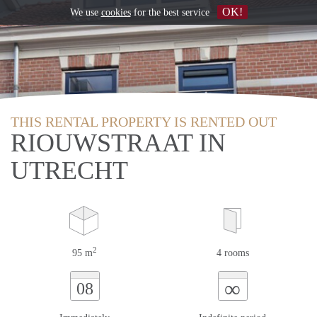
OK!
We use
cookies
for the best service
THIS RENTAL PROPERTY IS RENTED OUT
RIOUWSTRAAT IN
UTRECHT
2
95 m
4 rooms
∞
08