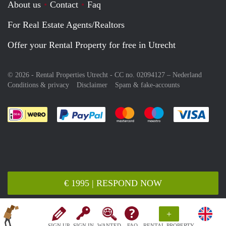
About us
Contact
Faq
For Real Estate Agents/Realtors
Offer your Rental Property for free in Utrecht
© 2026 - Rental Properties Utrecht - CC no. 02094127 –
Nederland
Conditions & privacy
Disclaimer
Spam & fake-accounts
Pay easily with :payment method
Pay easily with :payment meth
Pay easily with :pay
Pay e
€ 1995 | RESPOND NOW
+
SIGN UP
SIGN IN
WANTED
FAQ
RENTAL PROPERTY