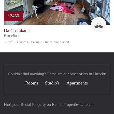
2450
€
Guid
Da Costakade
HouseBoat
2
55 m
· 3 rooms · From ? - Indefinite period
Couldn't find anything? These are our other offers in Utrecht:
Rooms
Studio's
Apartments
Find your Rental Property on Rental Properties Utrecht