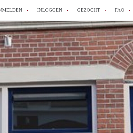
NMELDEN
INLOGGEN
GEZOCHT
FAQ
How to translate HuurwoningenUtrecht!
Wat is HuurwoningenUtrecht?
Hoeveel kost het om te reageren op een 
Wat is de privacyverklaring van Huurwon
Berekent HuurwoningenUtrecht
makelaarsvergoeding/bemiddelingsvergoe
Alle veelgestelde vragen