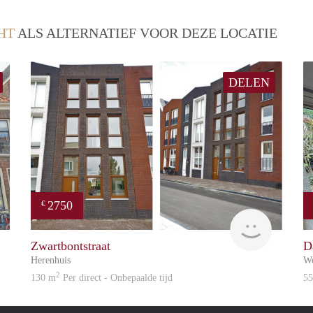
HT
ALS ALTERNATIEF VOOR DEZE LOCATIE
DELEN
2750
€
Reinier
Reinier
Zwartbontstraat
D
Herenhuis
W
2
130 m
Per direct - Onbepaalde tijd
5