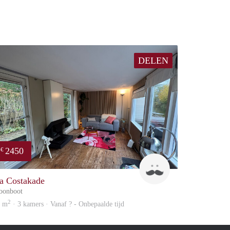
DELEN
2450
€
Guido
a Costakade
oonboot
2
5 m
· 3 kamers · Vanaf ? - Onbepaalde tijd