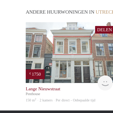
ANDERE HUURWONINGEN IN
UTREC
DELEN
1750
€
Lange Nieuwstraat
Penthouse
2
150 m
· 2 kamers · Per direct - Onbepaalde tijd