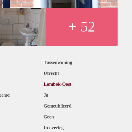
kamer een kastenwand met hang en liggedeelte, sokken-la, etc.
el met meubel, een tweede toilet en een handdoeken radiator.
+ 52
waardige, ruime slaap of logeerkamer kan worden ingericht. Ook
eenstaande, een stel of een klein gezin. (geen woningdelers)
aan.
 afgesloten.
Tussenwoning
Utrecht
Lombok-Oost
eente:
Ja
Gemeubileerd
Geen
In overleg