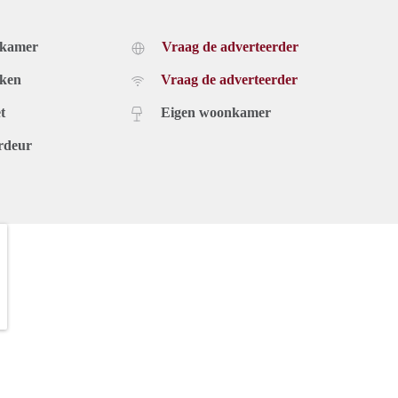
dkamer
Vraag de adverteerder
uken
Vraag de adverteerder
t
Eigen woonkamer
rdeur