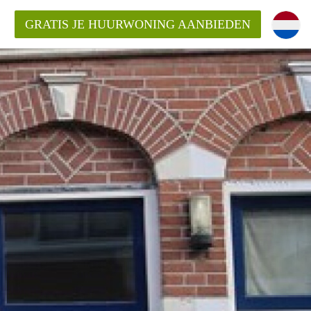
GRATIS JE HUURWONING AANBIEDEN
Huurwoning in Utrecht?
ingenUtrecht?
ding?