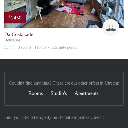
2450
€
Guid
Da Costakade
HouseBoat
2
55 m
· 3 rooms · From ? - Indefinite period
Couldn't find anything? These are our other offers in Utrecht:
Rooms
Studio's
Apartments
Find your Rental Property on Rental Properties Utrecht