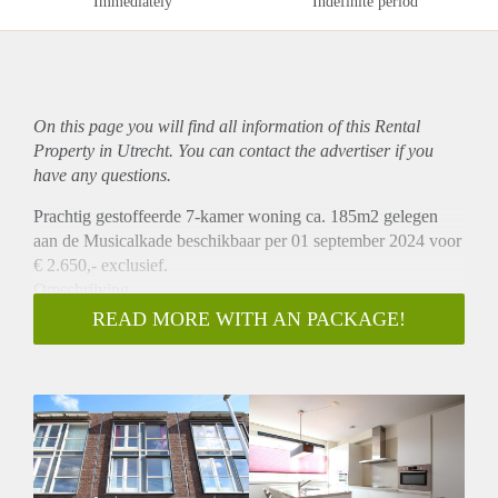
Immediately
Indefinite period
On this page you will find all information of this Rental
Property in Utrecht. You can contact the advertiser if you
have any questions.
Prachtig gestoffeerde 7-kamer woning ca. 185m2 gelegen
aan de Musicalkade beschikbaar per 01 september 2024 voor
€ 2.650,- exclusief.
Omschrijving
Via de entree heeft u toegang tot de keuken en ruime
READ MORE WITH AN PACKAGE!
eetkamer. De Eetkamer is gelegen aan de achterzijde en
beschikt over zeer veel lichtinval, d.m.v. van 2 openslaande
deuren heeft u toegang tot de ruime en diepe (ca.16m2) tuin
met ruime schuur en speelhuisje. Aan de voorzijde is de
woon keuken gelegen welke is v.v. alle luxe
inbouwapparatuur zoals een koelkast, vriezer, vaatwasser,
oven, magnetron en een elektrisch kookplaat. Via de open