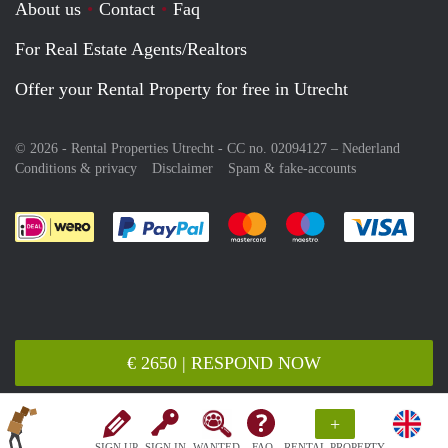
About us
Contact
Faq
For Real Estate Agents/Realtors
Offer your Rental Property for free in Utrecht
© 2026 - Rental Properties Utrecht - CC no. 02094127 –
Nederland
Conditions & privacy
Disclaimer
Spam & fake-accounts
Pay easily with :payment method
Pay easily with :payment meth
Pay easily with :pay
Pay e
€ 2650 | RESPOND NOW
+
SIGN UP
SIGN IN
WANTED
FAQ
RENTAL PROPERTY