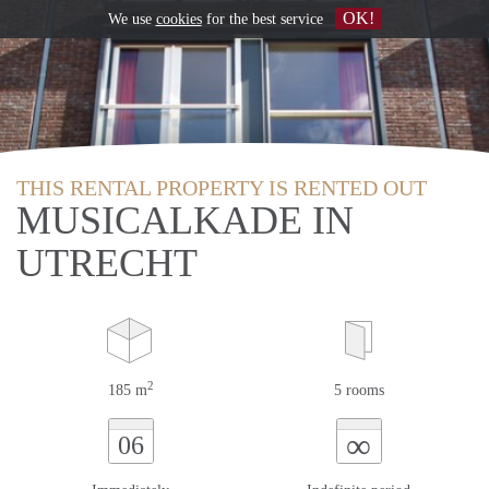
OK!
We use
cookies
for the best service
THIS RENTAL PROPERTY IS RENTED OUT
MUSICALKADE IN
UTRECHT
2
185 m
5 rooms
∞
06