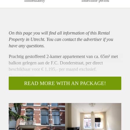
Immediately
Indefinite period
On this page you will find all information of this Rental
Property in Utrecht. You can contact the advertiser if you
have any questions.
Prachtig gestoffeerd 2-kamer appartement van ca. 65m² met
balkon gelegen aan de F.C. Donderstraat, per direct
beschikbaar voor € 1.195,- per maand exclusief.
Omschrijving
Het appartement bevindt zich op de beletage van het pand.
READ MORE WITH AN PACKAGE!
De slaapkamer en woonkamer kun je scheiden van elkaar,
door gebruik te maken van de schuifdeuren. Aan de
achterzijde heeft u middels openslaande deuren toegang tot
een ruim balkon die is gelegen op het oosten. De woning
beschikt over een gesloten keuken aan de achterzijde en is
v.v. diverse inbouwapparatuur (koelkast, vriezer, oven,
gasfornuis en afzuigkap).De badkamer is voorzien van