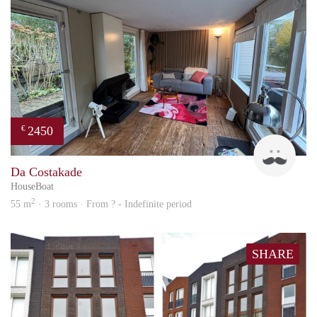
2450
€
Guid
Da Costakade
HouseBoat
2
55 m
· 3 rooms · From ? - Indefinite period
SHARE