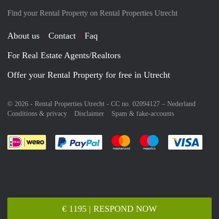
Find your Rental Property on Rental Properties Utrecht
About us
Contact
Faq
For Real Estate Agents/Realtors
Offer your Rental Property for free in Utrecht
© 2026 - Rental Properties Utrecht - CC no. 02094127 –
Nederland
Conditions & privacy
Disclaimer
Spam & fake-accounts
Pay easily with :payment method
Pay easily with :payment meth
Pay easily with :pay
Pay e
€ 1195 | RESPOND NOW