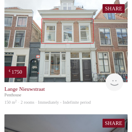
SHARE
1750
€
Reini
Lange Nieuwstraat
Penthouse
2
150 m
· 2 rooms · Immediately - Indefinite period
SHARE