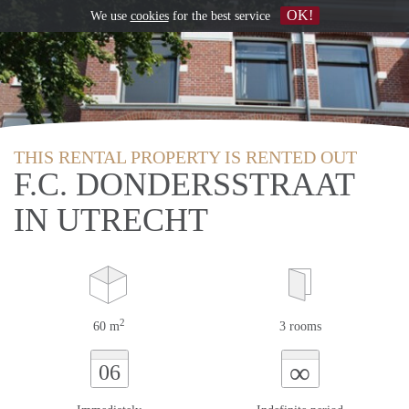
OK!
We use
cookies
for the best service
THIS RENTAL PROPERTY IS RENTED OUT
F.C. DONDERSSTRAAT
IN UTRECHT
2
60 m
3 rooms
∞
06