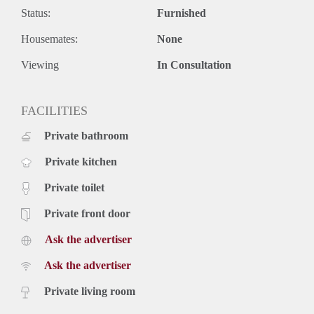
- Beschikbaar per direct.
Status:
Furnished
Prijs
€ 1.195,- per maand exclusief nutsvoorzieningen, tv, internet
Housemates:
None
en belastingen. Inclusief stoffering en keukenapparatuur.
De genoemde huurprijs is op basis van minimaal 12
Viewing
In Consultation
maanden. Bij een korte periode kan er sprake zijn van een
verhoging.
FACILITIES
Voor meer informatie kunt u contact met ons opnemen of
uzelf inschrijven op onze website.
Private bathroom
Private kitchen
Private toilet
Private front door
Ask the advertiser
Ask the advertiser
Private living room