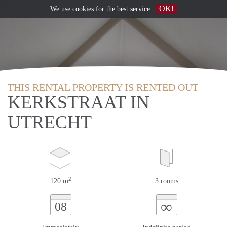
OK!
We use
cookies
for the best service
THIS RENTAL PROPERTY IS RENTED OUT
KERKSTRAAT IN
UTRECHT
2
120 m
3 rooms
∞
08