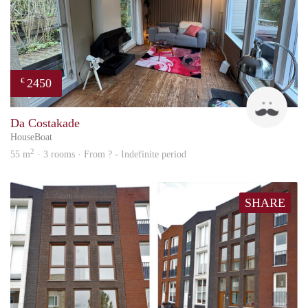
2450
€
Guid
Da Costakade
HouseBoat
2
55 m
· 3 rooms · From ? - Indefinite period
SHARE