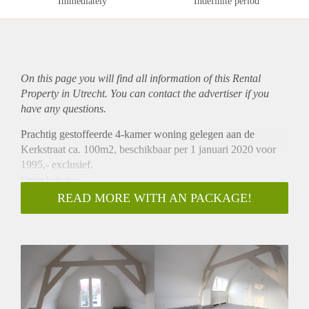
Immediately
Indefinite period
On this page you will find all information of this Rental
Property in Utrecht. You can contact the advertiser if you
have any questions.
Prachtig gestoffeerde 4-kamer woning gelegen aan de
Kerkstraat ca. 100m2, beschikbaar per 1 januari 2020 voor
1995,- exclusief.
Omschrijving
Deze prachtig gerenoveerde woning is gelegen aan de
READ MORE WITH AN PACKAGE!
Kerkstraat in Utrecht. Op de begane grond heeft u een
woonkamer van ca. 40m², met karakteristiek plafond en glas
in lood ramen. Daarnaast is een ruime eetkeuken gelegen van
ca. 20m². Ook heeft u vanuit de keuken toegang tot de
slaapkamer van ca. 11m². In de overloop bevindt zich de
eerste badkamer welke is v.v. douche en toilet.
De woning heeft boven een ruime slaapkamer van ca 25m²