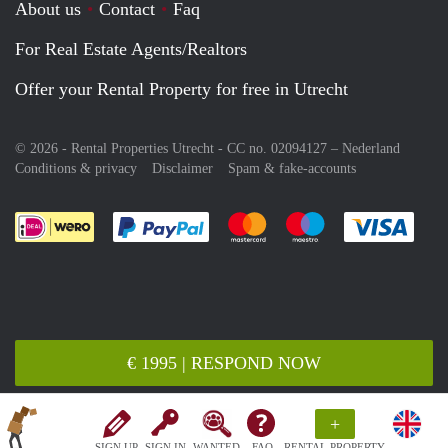
About us
Contact
Faq
For Real Estate Agents/Realtors
Offer your Rental Property for free in Utrecht
© 2026 - Rental Properties Utrecht - CC no. 02094127 –
Nederland
Conditions & privacy
Disclaimer
Spam & fake-accounts
Pay easily with :payment method
Pay easily with :payment meth
Pay easily with :pay
Pay e
€ 1995 | RESPOND NOW
+
SIGN UP
SIGN IN
WANTED
FAQ
RENTAL PROPERTY