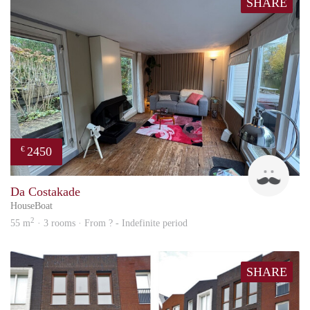
SHARE
2450
€
Guid
Da Costakade
HouseBoat
2
55 m
· 3 rooms · From ? - Indefinite period
SHARE