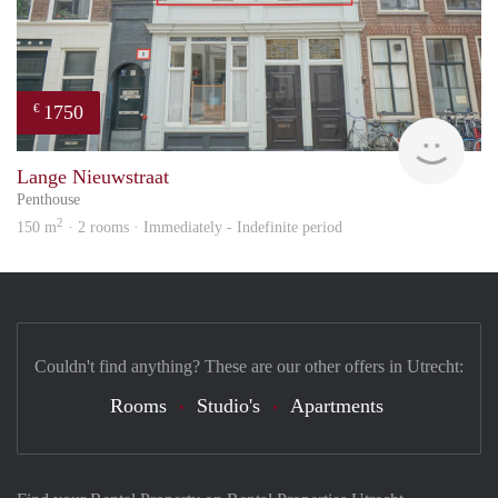
1750
€
Reini
Lange Nieuwstraat
Penthouse
2
150 m
· 2 rooms · Immediately - Indefinite period
Couldn't find anything? These are our other offers in Utrecht:
Rooms
Studio's
Apartments