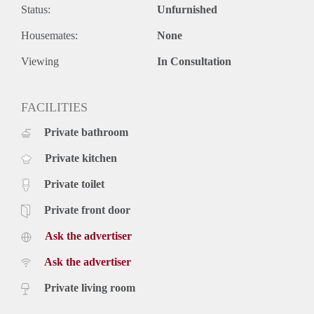
Status:
Unfurnished
- Gunning voorbehouden aan verhuurder.
- Aanvaarding per 1 december 2021.
Housemates:
None
Viewing
In Consultation
FACILITIES
Private bathroom
Private kitchen
Private toilet
Private front door
Ask the advertiser
Ask the advertiser
Private living room