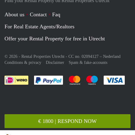
Find your Rental Property on Rental Properties Utrecht
About us
Contact
Faq
For Real Estate Agents/Realtors
Offer your Rental Property for free in Utrecht
© 2026 - Rental Properties Utrecht - CC no. 02094127 –
Nederland
Conditions & privacy
Disclaimer
Spam & fake-accounts
Pay easily with :payment method
Pay easily with :payment meth
Pay easily with :pay
Pay e
€ 1800 | RESPOND NOW