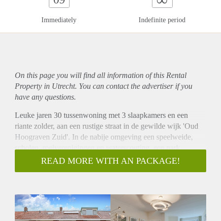
Immediately
Indefinite period
On this page you will find all information of this Rental
Property in Utrecht. You can contact the advertiser if you
have any questions.
Leuke jaren 30 tussenwoning met 3 slaapkamers en een
riante zolder, aan een rustige straat in de gewilde wijk 'Oud
Hoograven Zuid'. In de nabije omgeving een speelweide,
scholen, roeiverenigingen en waterscouting, een park,
bushalte, supermarkt en een klein winkelcentrum met diverse
READ MORE WITH AN PACKAGE!
gemakswinkels. Parkeren mag hier nog gratis en met de auto
zit je zo op de snelwegen naar alle windstreken. Met de fiets
sta je in 10 minuten in de historische binnenstad van Utrecht,
met 15 minuten op het Centraal Station. Kortom, een fijne
uitvalsbasis voor het hele gezin.