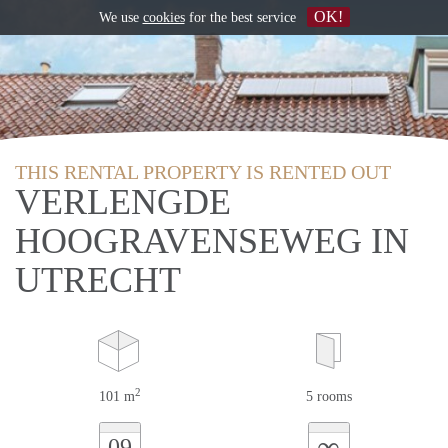
OK!
We use
cookies
for the best service
THIS RENTAL PROPERTY IS RENTED OUT
VERLENGDE
HOOGRAVENSEWEG IN
UTRECHT
2
101 m
5 rooms
∞
09