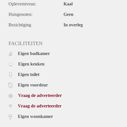
Opleverniveau:
Kaal
- Gunning voorbehouden aan verhuurder.
- Aanvaarding per 1 december 2021.
Huisgenoten:
Geen
Bezichtiging
In overleg
FACILITEITEN
Eigen badkamer
Eigen keuken
Eigen toilet
Eigen voordeur
Vraag de adverteerder
Vraag de adverteerder
Eigen woonkamer