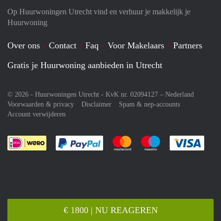
Op Huurwoningen Utrecht vind en verhuur je makkelijk je
Huurwoning
Over ons
Contact
Faq
Voor Makelaars
Partners
Gratis je Huurwoning aanbieden in Utrecht
© 2026 - Huurwoningen Utrecht - KvK nr. 02094127 –
Nederland
Voorwaarden & privacy
Disclaimer
Spam & nep-accounts
Account verwijderen
Je rekent gemakkelijk af met Paypal
Je rekent gemakkelijk af met M
Je rekent gemakkelij
Je re
€ 1800 | NU REAGEREN