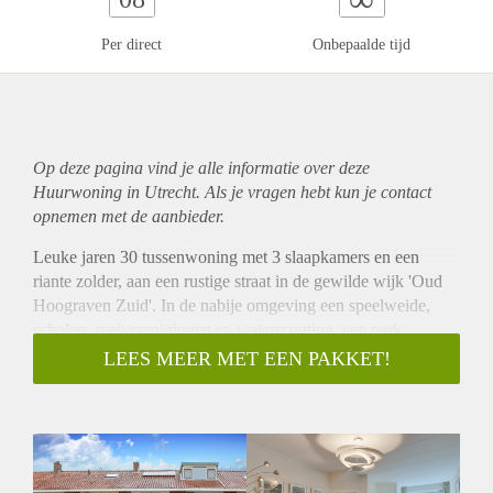
Per direct
Onbepaalde tijd
Op deze pagina vind je alle informatie over deze
Huurwoning in Utrecht. Als je vragen hebt kun je contact
opnemen met de aanbieder.
Leuke jaren 30 tussenwoning met 3 slaapkamers en een
riante zolder, aan een rustige straat in de gewilde wijk 'Oud
Hoograven Zuid'. In de nabije omgeving een speelweide,
scholen, roeiverenigingen en waterscouting, een park,
bushalte, supermarkt en een klein winkelcentrum met diverse
LEES MEER MET EEN PAKKET!
gemakswinkels. Parkeren mag hier nog gratis en met de auto
zit je zo op de snelwegen naar alle windstreken. Met de fiets
sta je in 10 minuten in de historische binnenstad van Utrecht,
met 15 minuten op het Centraal Station. Kortom, een fijne
uitvalsbasis voor het hele gezin.