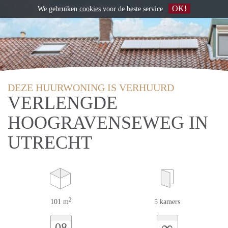
OK!
We gebruiken
cookies
voor de beste service
DEZE HUURWONING IS VERHUURD
VERLENGDE
HOOGRAVENSEWEG IN
UTRECHT
2
101 m
5 kamers
∞
08