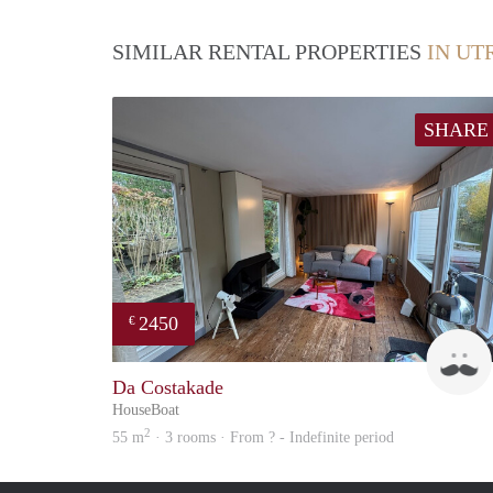
SIMILAR RENTAL PROPERTIES
IN UT
SHARE
2450
€
Da Costakade
HouseBoat
2
55 m
· 3 rooms · From ? - Indefinite period