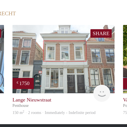
RECHT
SHARE
1750
€
Guido
Reinier
Lange Nieuwstraat
V
Penthouse
Po
2
150 m
· 2 rooms · Immediately - Indefinite period
7