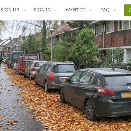
SIGN UP
SIGN IN
WANTED
FAQ
All FAQs