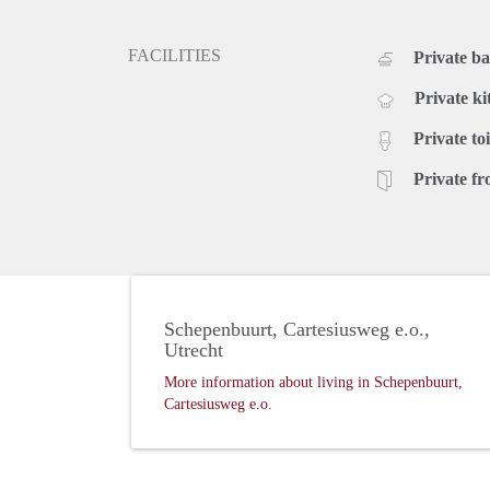
- De bovenvermelde metrages zijn uitsluitend indica
kan geen enkel recht worden ontleend aan de genoe
FACILITIES
Private b
- Deze advertentie is met zorg samengesteld echter
verhuurder. Derhalve kunnen hier op geen enkele wi
Private ki
- Interesse in deze woning? Neem gerust uw eigen 
Private toi
Indien er geen geschikte woonruimte op onze websi
voor u een geschikte woning te vinden in de markt. 
Private fr
aangeboden, want voor deze woningen hebben wij al
verhuurders/eigenaren.
Zoeken
Voor onze klanten zijn wij constant op zoek naar ges
websites af voor advertenties van woningaanbod van
verhuurmakelaars en (kleine) particuliere vastgoedbe
Schepenbuurt, Cartesiusweg e.o.,
Matchen
Utrecht
De basis van een goede match is een duidelijk zoekpr
geavanceerde CRM kunnen we de woningen die elde
More information about living in Schepenbuurt,
Cartesiusweg e.o.
koppelen aan de zoekwensen van onze klanten.
Opdracht tot Dienstverlening (OTD)
Wanneer u ons een opdracht geeft treden wij namens 
tot Z. Een opdracht is vrijblijvend omdat wij werken