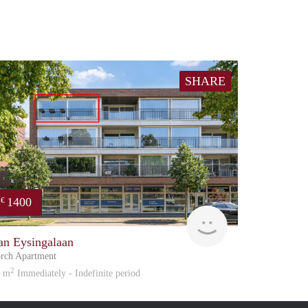
SHARE
1400
€
Reinier
an Eysingalaan
rch Apartment
2
5 m
Immediately - Indefinite period