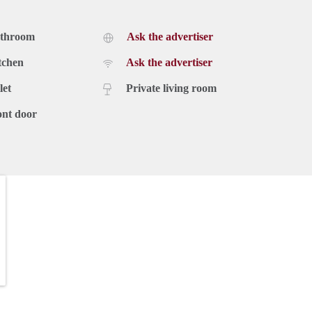
tief. Het object is niet conform NEN 2580 gemeten, derhalve
mde metrages.
athroom
Ask the advertiser
 geheel vrijblijvend en onder voorbehoud van goedkeuring
jze rechten aan ontleend worden.
tchen
Ask the advertiser
aanhuurmakelaar mee.
let
Private living room
te staat, kunt u overwegen om ons een opdracht te geven om
Dit zijn niet de woningen die op onze website te huur worden
ont door
 een verhuur-opdracht gekregen van desbetreffende
chikte woningen in de markt. Wij struinen dagelijks alle
 professionele vastgoedbedrijven en beheerders,
leggers.
ofiel en goed luisteren naar je klant. Dankzij onze
rs zijn vrijgekomen en door derden worden aangeboden
u op en begeleiden wij u bij het gehele aanhuurtraject van A
 op basis van No-Cure No-Pay. Dit houdt in dat u alleen bij een