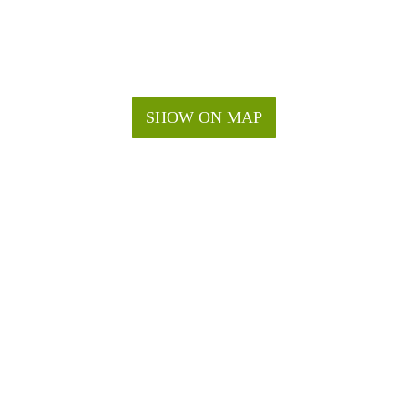
Meer informatie hierover kunt u vinden op onze website onder
ct opnemen, telefoon: 030-2901806 of mailen naar:
SHOW ON MAP