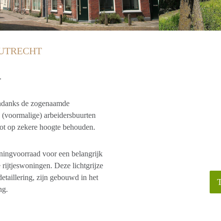
 UTRECHT
.
Ondanks de zogenaamde
n (voormalige) arbeidersbuurten
 tot op zekere hoogte behouden.
oningvoorraad voor een belangrijk
rijtjeswoningen. Deze lichtgrijze
etaillering, zijn gebouwd in het
ng.