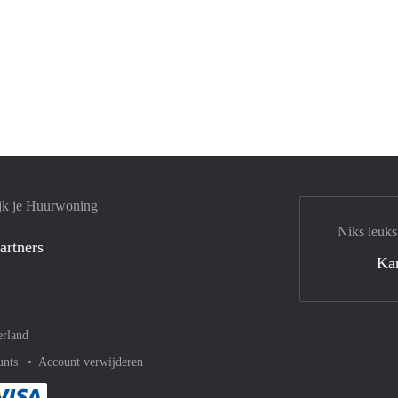
jk je Huurwoning
Niks leuks
artners
Ka
rland
unts
Account verwijderen
met Paypal
kelijk af met Mastercard
ent gemakkelijk af met Meastro
Je rekent gemakkelijk af met Visa