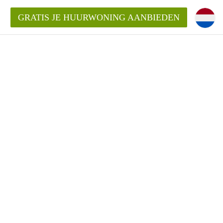
GRATIS JE HUURWONING AANBIEDEN
Huurwoning in Utrecht?
ingenUtrecht?
ding?