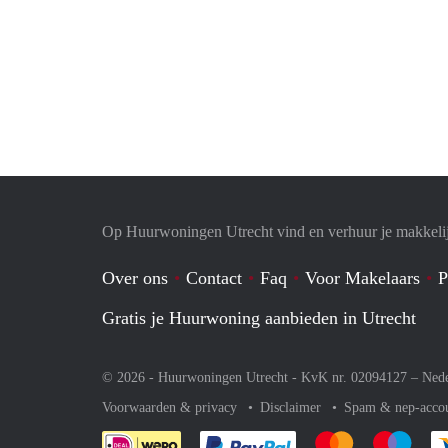
Op Huurwoningen Utrecht vind en verhuur je makkeli
Over ons
Contact
Faq
Voor Makelaars
P
Gratis je Huurwoning aanbieden in Utrecht
© 2026 - Huurwoningen Utrecht - KvK nr. 02094127 –
Nede
Voorwaarden & privacy
Disclaimer
Spam & nep-acco
Je rekent gemakkelijk af 
Je rekent gemak
Je rek