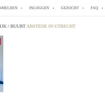
NMELDEN
INLOGGEN
GEZOCHT
FAQ
JK / BUURT
ABSTEDE IN UTRECHT
How to translate HuurwoningenUtrecht!
Wat is HuurwoningenUtrecht?
Hoeveel kost het om te reageren op een 
Wat is de privacyverklaring van Huurwon
Berekent HuurwoningenUtrecht
makelaarsvergoeding/bemiddelingsvergoe
Alle veelgestelde vragen
marc