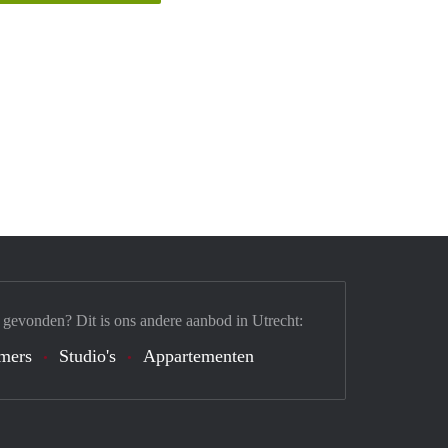
 gevonden? Dit is ons andere aanbod in Utrecht:
mers
Studio's
Appartementen