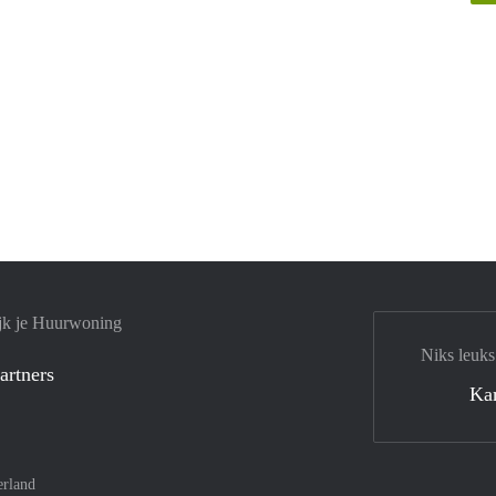
jk je Huurwoning
Niks leuks
artners
Ka
rland