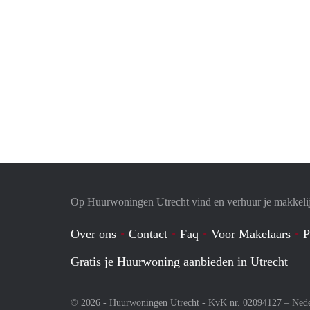
Op Huurwoningen Utrecht vind en verhuur je makkeli
Over ons
Contact
Faq
Voor Makelaars
P
Gratis je Huurwoning aanbieden in Utrecht
© 2026 - Huurwoningen Utrecht - KvK nr. 02094127 –
Nede