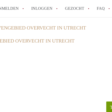
NMELDEN
INLOGGEN
GEZOCHT
FAQ
VENGEBIED OVERVECHT IN UTRECHT
How to translate HuurwoningenUtrecht!
EBIED OVERVECHT IN UTRECHT
Wat is HuurwoningenUtrecht?
Hoeveel kost het om te reageren op een 
Wat is de privacyverklaring van Huurwon
Berekent HuurwoningenUtrecht
makelaarsvergoeding/bemiddelingsvergoe
Alle veelgestelde vragen