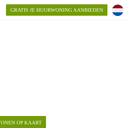
GRATIS JE HUURWONING AANBIEDEN
Huurwoning in Utrecht?
ingenUtrecht?
ding?
TONEN OP KAART