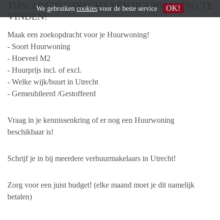
TIPS: OM IN UTRECHT EEN HUURWONING TE
OK!
We gebruiken
cookies
voor de beste service
VINDEN!
Maak een zoekopdracht voor je Huurwoning!
- Soort Huurwoning
- Hoeveel M2
- Huurprijs incl. of excl.
- Welke wijk/buurt in Utrecht
- Gemeubileerd /Gestoffeerd
Vraag in je kennissenkring of er nog een Huurwoning
beschikbaar is!
Schrijf je in bij meerdere verhuurmakelaars in Utrecht!
Zorg voor een juist budget! (elke maand moet je dit namelijk
betalen)