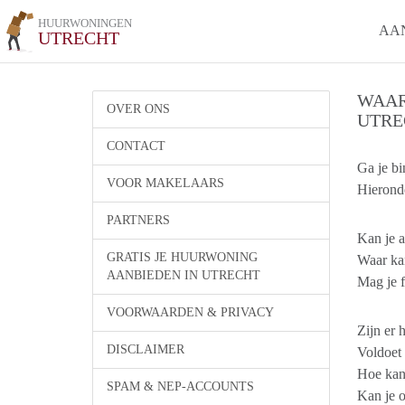
HUURWONINGEN
AA
UTRECHT
WAAR
OVER ONS
UTRE
CONTACT
Ga je b
VOOR MAKELAARS
Hieronde
PARTNERS
Kan je a
GRATIS JE HUURWONING
Waar kan
AANBIEDEN IN UTRECHT
Mag je f
VOORWAARDEN & PRIVACY
Zijn er 
DISCLAIMER
Voldoet
Hoe kan 
SPAM & NEP-ACCOUNTS
Kan je 