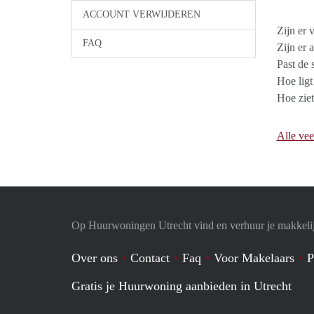
ACCOUNT VERWIJDEREN
Zijn er 
FAQ
Zijn er 
Past de 
Hoe ligt
Hoe zie
Alle vee
Op Huurwoningen Utrecht vind en verhuur je makkeli
Over ons
Contact
Faq
Voor Makelaars
P
Gratis je Huurwoning aanbieden in Utrecht