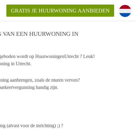
GRATIS JE HUURWONING AANBIEDEN
G VAN EEN HUURWONING IN
angeboden wordt op HuurwoningenUtrecht ? Leuk!
Huurwoning in Utrecht?
oning in Utrecht.
ingenUtrecht?
oning aanbrengen, zoals de muren verven?
ding?
 parkeervergunning handig zijn.
(alvast voor de inrichting) ;) ?