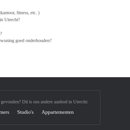
antoor, fitness, etc. )
in Utrecht?
n?
uurwoning goed onderhouden?
 gevonden? Dit is ons andere aanbod in Utrecht:
mers
Studio's
Appartementen