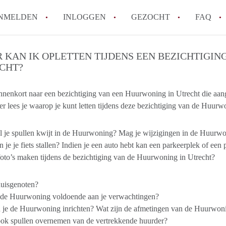
NMELDEN
INLOGGEN
GEZOCHT
FAQ
 KAN IK OPLETTEN TIJDENS EEN BEZICHTIGIN
CHT?
How to translate HuurwoningenUtrecht!
Wat is HuurwoningenUtrecht?
innenkort naar een bezichtiging van een Huurwoning in Utrecht die a
Hoeveel kost het om te reageren op een 
r lees je waarop je kunt letten tijdens deze bezichtiging van de Huurw
Wat is de privacyverklaring van Huurwon
Berekent HuurwoningenUtrecht
l je spullen kwijt in de Huurwoning? Mag je wijzigingen in de Huurw
makelaarsvergoeding/bemiddelingsvergoe
 je je fiets stallen? Indien je een auto hebt kan een parkeerplek of een
Alle veelgestelde vragen
oto’s maken tijdens de bezichtiging van de Huurwoning in Utrecht?
huisgenoten?
 de Huurwoning voldoende aan je verwachtingen?
je de Huurwoning inrichten? Wat zijn de afmetingen van de Huurwoning 
ook spullen overnemen van de vertrekkende huurder?