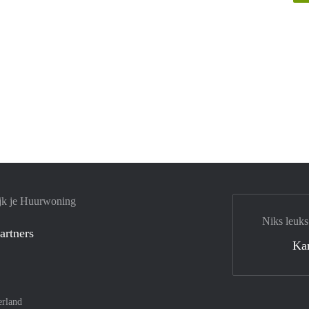
jk je Huurwoning
Niks leuks
artners
Ka
rland