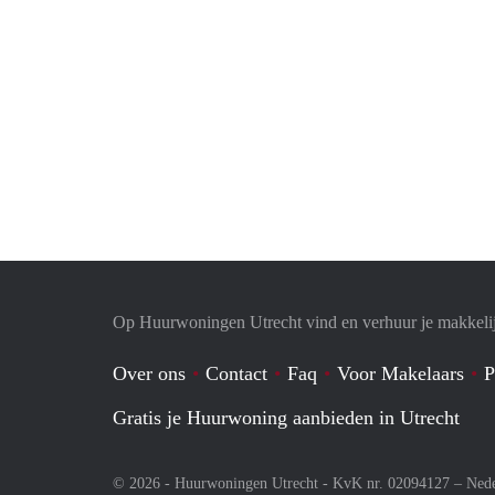
Op Huurwoningen Utrecht vind en verhuur je makkeli
Over ons
Contact
Faq
Voor Makelaars
P
Gratis je Huurwoning aanbieden in Utrecht
© 2026 - Huurwoningen Utrecht - KvK nr. 02094127 –
Nede