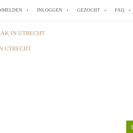
NMELDEN
INLOGGEN
GEZOCHT
FAQ
AK IN UTRECHT
How to translate HuurwoningenUtrecht!
N UTRECHT
Wat is HuurwoningenUtrecht?
Hoeveel kost het om te reageren op een 
Wat is de privacyverklaring van Huurwon
Berekent HuurwoningenUtrecht
makelaarsvergoeding/bemiddelingsvergoe
Alle veelgestelde vragen