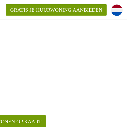
GRATIS JE HUURWONING AANBIEDEN
Huurwoning in Utrecht?
ingenUtrecht?
ding?
TONEN OP KAART