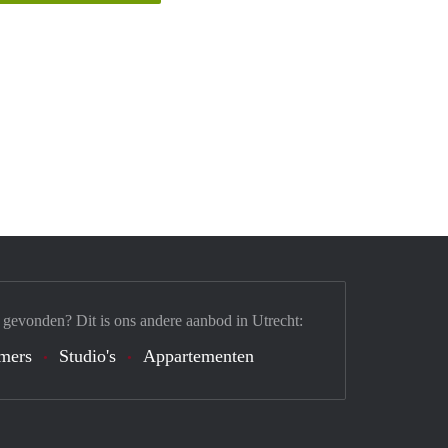
 gevonden? Dit is ons andere aanbod in Utrecht:
mers
Studio's
Appartementen