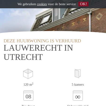
OK!
We gebruiken
cookies
voor de beste service
DEZE HUURWONING IS VERHUURD
LAUWERECHT IN
UTRECHT
2
120 m
5 kamers
∞
08