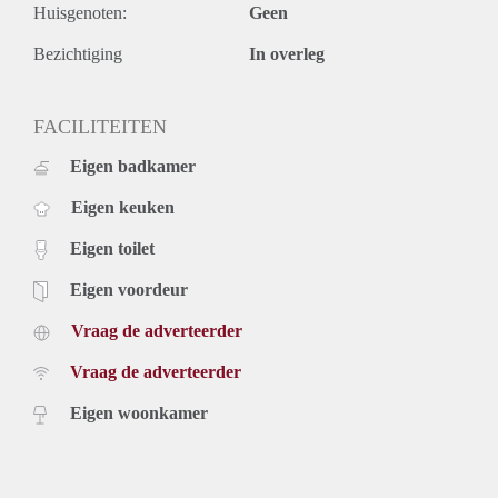
een huurperiode korter dan 1 jaar kan er sprake zijn van een
Huisgenoten:
Geen
verhoging.
Voor meer informatie en het inplannen van een bezichtiging
Bezichtiging
In overleg
kunt u telefonisch contact met ons opnemen of uzelf
inschrijven op onze website.
FACILITEITEN
Eigen badkamer
Eigen keuken
Eigen toilet
Eigen voordeur
Vraag de adverteerder
Vraag de adverteerder
Eigen woonkamer