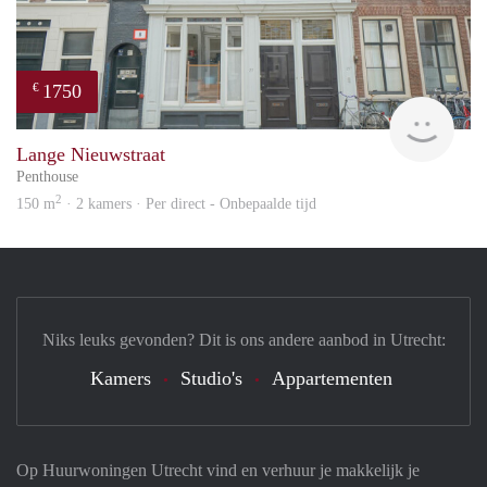
1750
€
Reini
Lange Nieuwstraat
Penthouse
2
150 m
· 2 kamers · Per direct - Onbepaalde tijd
Niks leuks gevonden? Dit is ons andere aanbod in Utrecht:
Kamers
Studio's
Appartementen
Op Huurwoningen Utrecht vind en verhuur je makkelijk je