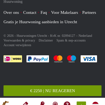
Huurwoning
Over ons
Contact
Faq
Voor Makelaars
Partners
Gratis je Huurwoning aanbieden in Utrecht
© 2026 - Huurwoningen Utrecht - KvK nr. 02094127 –
Nederland
Voorwaarden & privacy
Disclaimer
Spam & nep-accounts
Account verwijderen
Je rekent gemakkelijk af met Paypal
Je rekent gemakkelijk af met M
Je rekent gemakkelij
Je re
€ 2250 | NU REAGEREN