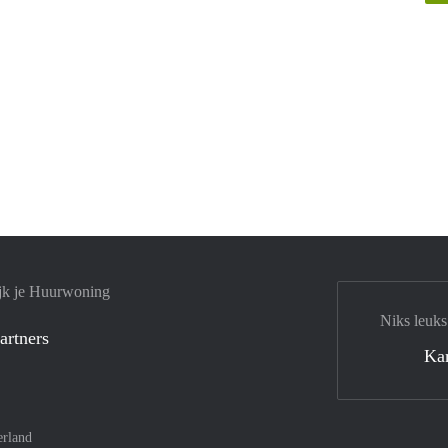
jk je Huurwoning
Niks leuks
artners
Ka
rland