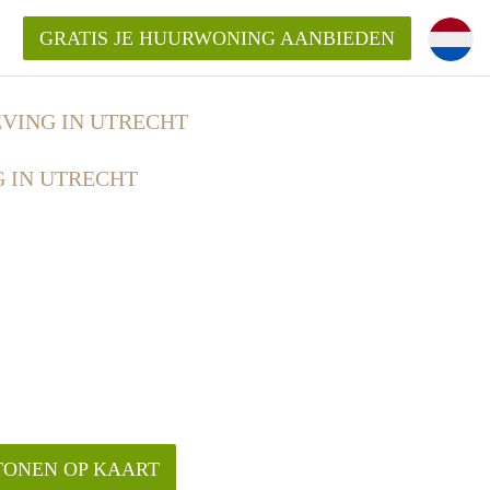
GRATIS JE HUURWONING AANBIEDEN
EVING IN UTRECHT
G IN UTRECHT
Huurwoning in Utrecht?
ingenUtrecht?
ding?
TONEN OP KAART