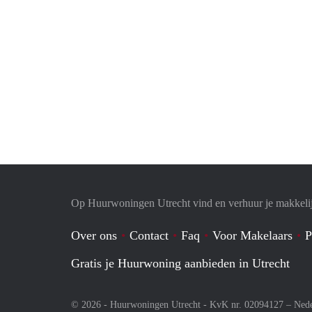
Op Huurwoningen Utrecht vind en verhuur je makkeli
Over ons
Contact
Faq
Voor Makelaars
P
Gratis je Huurwoning aanbieden in Utrecht
© 2026 - Huurwoningen Utrecht - KvK nr. 02094127 –
Nede