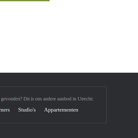
 gevonden? Dit is ons andere aanbod in Utrecht:
mers
Studio's
Appartementen