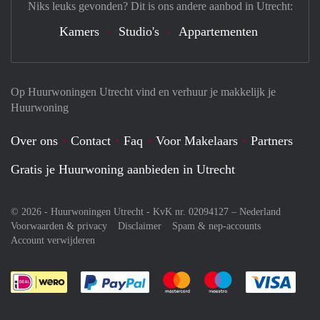
Niks leuks gevonden? Dit is ons andere aanbod in Utrecht:
Kamers
Studio's
Appartementen
Op Huurwoningen Utrecht vind en verhuur je makkelijk je
Huurwoning
Over ons
Contact
Faq
Voor Makelaars
Partners
Gratis je Huurwoning aanbieden in Utrecht
© 2026 - Huurwoningen Utrecht - KvK nr. 02094127 –
Nederland
Voorwaarden & privacy
Disclaimer
Spam & nep-accounts
Account verwijderen
Je rekent gemakkelijk af met Paypal
Je rekent gemakkelijk af met M
Je rekent gemakkelij
Je re