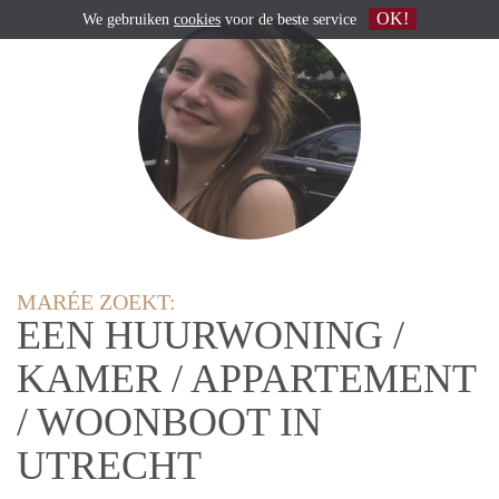
OK!
We gebruiken
cookies
voor de beste service
MARÉE ZOEKT:
EEN HUURWONING /
KAMER / APPARTEMENT
/ WOONBOOT IN
UTRECHT