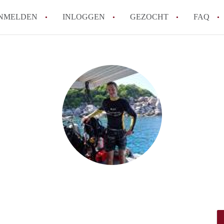
NMELDEN
INLOGGEN
GEZOCHT
FAQ
How to translate HuurwoningenUtrecht!
Wat is HuurwoningenUtrecht?
Hoeveel kost het om te reageren op een 
Wat is de privacyverklaring van Huurwon
Berekent HuurwoningenUtrecht
makelaarsvergoeding/bemiddelingsvergoe
Alle veelgestelde vragen