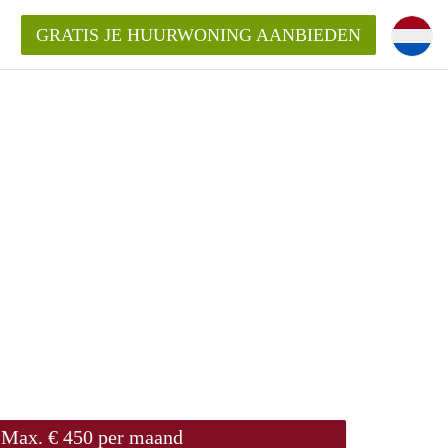
GRATIS JE HUURWONING AANBIEDEN
Huurwoning in Utrecht?
ingenUtrecht?
ding?
Max. € 450 per maand