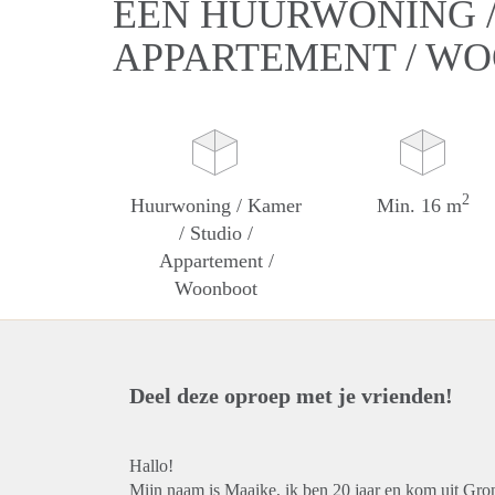
EEN HUURWONING / 
APPARTEMENT / W
2
Huurwoning / Kamer
Min. 16 m
/ Studio /
Appartement /
Woonboot
Deel deze oproep met je vrienden!
Hallo!
Mijn naam is Maaike, ik ben 20 jaar en kom uit Gro