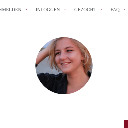
NMELDEN
INLOGGEN
GEZOCHT
FAQ
How to translate HuurwoningenUtrecht!
Wat is HuurwoningenUtrecht?
Hoeveel kost het om te reageren op een 
Wat is de privacyverklaring van Huurwon
Berekent HuurwoningenUtrecht
makelaarsvergoeding/bemiddelingsvergoe
Alle veelgestelde vragen