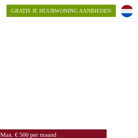
GRATIS JE HUURWONING AANBIEDEN
Huurwoning in Utrecht?
ingenUtrecht?
ding?
Max. € 500 per maand