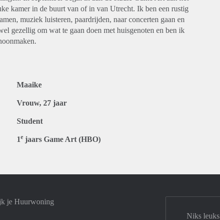
e kamer in de buurt van of in van Utrecht. Ik ben een rustig
gamen, muziek luisteren, paardrijden, naar concerten gaan en
d wel gezellig om wat te gaan doen met huisgenoten en ben ik
schoonmaken.
Maaike
Vrouw, 27 jaar
Student
e
1
jaars Game Art (HBO)
jk je Huurwoning
Niks leuks