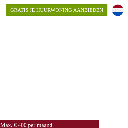
GRATIS JE HUURWONING AANBIEDEN
Huurwoning in Utrecht?
ingenUtrecht?
ding?
Max. € 400 per maand