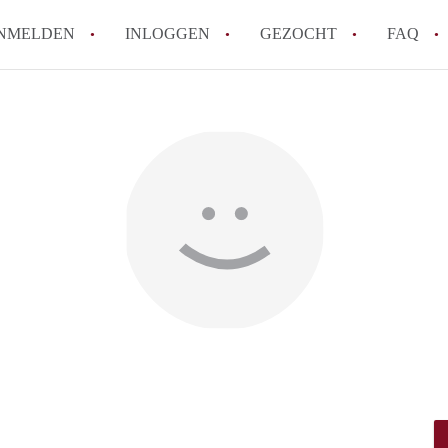
NMELDEN
INLOGGEN
GEZOCHT
FAQ
How to translate HuurwoningenUtrecht!
Wat is HuurwoningenUtrecht?
Hoeveel kost het om te reageren op een 
Wat is de privacyverklaring van Huurwon
Berekent HuurwoningenUtrecht
makelaarsvergoeding/bemiddelingsvergoe
Alle veelgestelde vragen