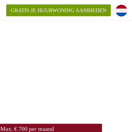
GRATIS JE HUURWONING AANBIEDEN
Huurwoning in Utrecht?
ingenUtrecht?
ding?
Max. € 700 per maand