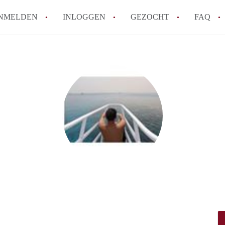
NMELDEN
INLOGGEN
GEZOCHT
FAQ
How to translate HuurwoningenUtrecht!
Wat is HuurwoningenUtrecht?
Hoeveel kost het om te reageren op een 
Wat is de privacyverklaring van Huurwon
Berekent HuurwoningenUtrecht
makelaarsvergoeding/bemiddelingsvergoe
Alle veelgestelde vragen