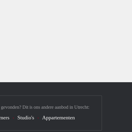
 gevonden? Dit is ons andere aanbod in Utrecht:
mers
Studio's
Appartementen