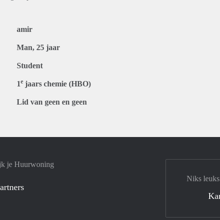
amir
Man, 25 jaar
Student
e
1
jaars chemie (HBO)
Lid van geen en geen
jk je Huurwoning
Niks leuks
artners
Ka