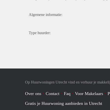
Algemene informatie:
Type huurder:
Op Huurwoningen Utrecht vind en verhuur je makkeli
Over ons
Contact
Faq
Voor Makelaars
P
Gratis je Huurwoning aanbieden in Utrecht