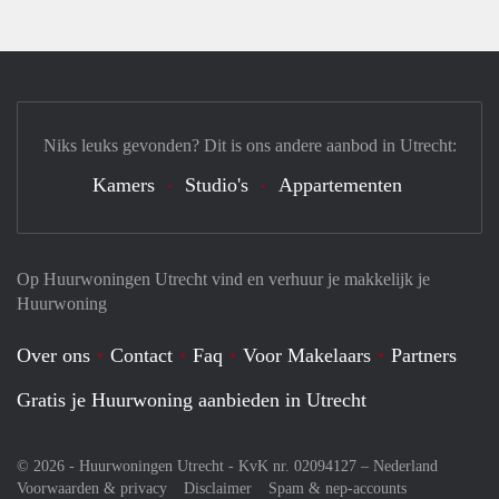
Niks leuks gevonden? Dit is ons andere aanbod in Utrecht:
Kamers
Studio's
Appartementen
Op Huurwoningen Utrecht vind en verhuur je makkelijk je
Huurwoning
Over ons
Contact
Faq
Voor Makelaars
Partners
Gratis je Huurwoning aanbieden in Utrecht
© 2026 - Huurwoningen Utrecht - KvK nr. 02094127 –
Nederland
Voorwaarden & privacy
Disclaimer
Spam & nep-accounts