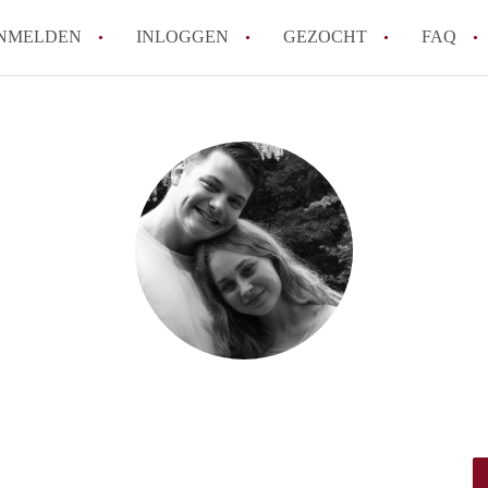
NMELDEN
INLOGGEN
GEZOCHT
FAQ
How to translate HuurwoningenUtrecht!
Wat is HuurwoningenUtrecht?
Hoeveel kost het om te reageren op een 
Wat is de privacyverklaring van Huurwon
Berekent HuurwoningenUtrecht
makelaarsvergoeding/bemiddelingsvergoe
Alle veelgestelde vragen