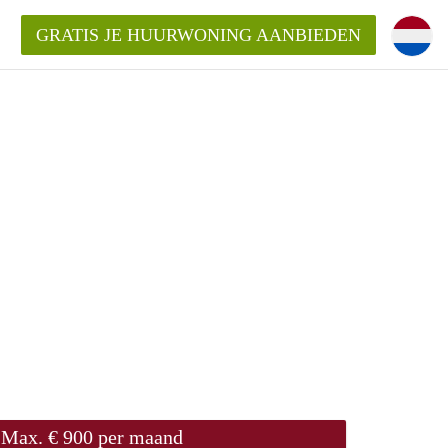
GRATIS JE HUURWONING AANBIEDEN
Huurwoning in Utrecht?
ingenUtrecht?
ding?
Max. € 900 per maand