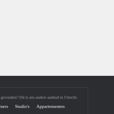
 gevonden? Dit is ons andere aanbod in Utrecht:
mers
Studio's
Appartementen