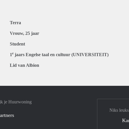
Terra
Vrouw, 25 jaar
Student
e
1
jaars Engelse taal en cultuur (UNIVERSITEIT)
Lid van Albion
jk je Huurwoning
Niks leuks
artners
Ka