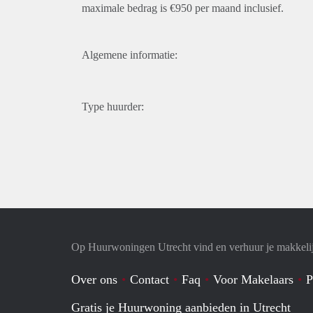
maximale bedrag is €950 per maand inclusief.
Algemene informatie:
Type huurder:
Op Huurwoningen Utrecht vind en verhuur je makkeli
Over ons
Contact
Faq
Voor Makelaars
P
Gratis je Huurwoning aanbieden in Utrecht