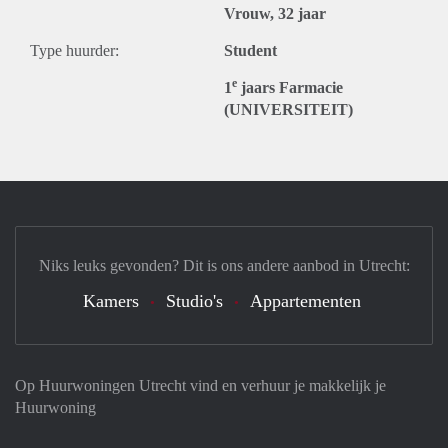
Vrouw, 32 jaar
Type huurder:
Student
e
1
jaars Farmacie
(UNIVERSITEIT)
Niks leuks gevonden? Dit is ons andere aanbod in Utrecht:
Kamers
Studio's
Appartementen
Op Huurwoningen Utrecht vind en verhuur je makkelijk je
Huurwoning