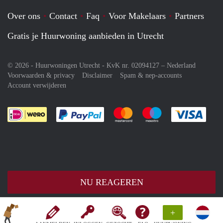
Over ons
Contact
Faq
Voor Makelaars
Partners
Gratis je Huurwoning aanbieden in Utrecht
© 2026 - Huurwoningen Utrecht - KvK nr. 02094127 –
Nederland
Voorwaarden & privacy
Disclaimer
Spam & nep-accounts
Account verwijderen
Je rekent gemakkelijk af met Paypal
Je rekent gemakkelijk af met M
Je rekent gemakkelij
Je re
NU REAGEREN
+