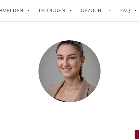
NMELDEN
INLOGGEN
GEZOCHT
FAQ
How to translate HuurwoningenUtrecht!
Wat is HuurwoningenUtrecht?
Hoeveel kost het om te reageren op een 
Wat is de privacyverklaring van Huurwon
Berekent HuurwoningenUtrecht
makelaarsvergoeding/bemiddelingsvergoe
Alle veelgestelde vragen