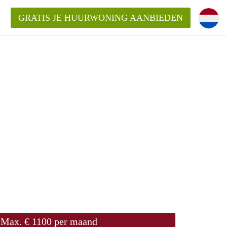
GRATIS JE HUURWONING AANBIEDEN
Huurwoning in Utrecht?
ingenUtrecht?
ding?
Max. € 1100 per maand