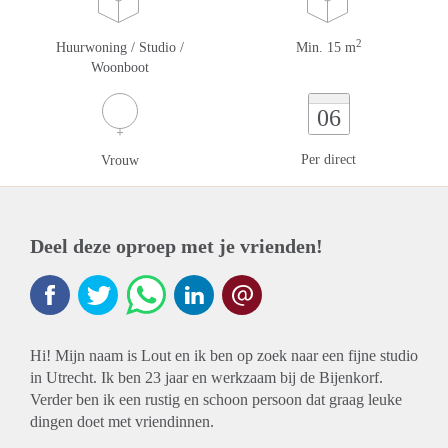
2
Huurwoning / Studio /
Min. 15 m
Woonboot
06
Per direct
Vrouw
Deel deze oproep met je vrienden!
Hi! Mijn naam is Lout en ik ben op zoek naar een fijne studio
in Utrecht. Ik ben 23 jaar en werkzaam bij de Bijenkorf.
Verder ben ik een rustig en schoon persoon dat graag leuke
dingen doet met vriendinnen.