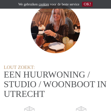
OK!
We gebruiken
cookies
voor de beste service
LOUT ZOEKT:
EEN HUURWONING /
STUDIO / WOONBOOT IN
UTRECHT