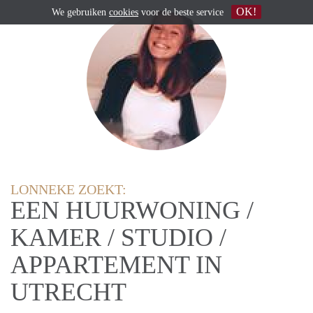
OK!
We gebruiken
cookies
voor de beste service
LONNEKE ZOEKT:
EEN HUURWONING /
KAMER / STUDIO /
APPARTEMENT IN
UTRECHT