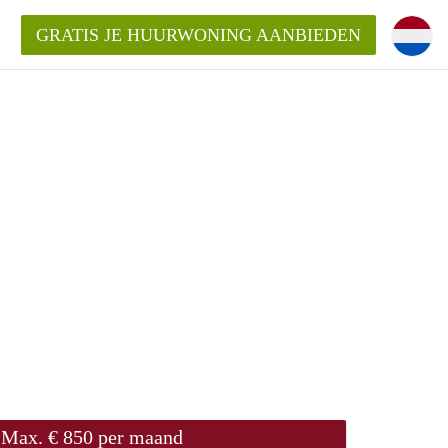
GRATIS JE HUURWONING AANBIEDEN
Huurwoning in Utrecht?
ingenUtrecht?
ding?
Max. € 850 per maand