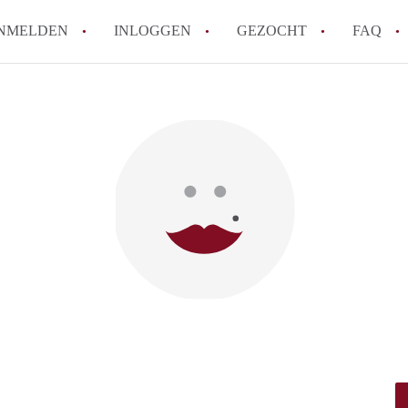
NMELDEN
INLOGGEN
GEZOCHT
FAQ
How to translate HuurwoningenUtrecht!
Wat is HuurwoningenUtrecht?
Hoeveel kost het om te reageren op een 
Wat is de privacyverklaring van Huurwon
Berekent HuurwoningenUtrecht
makelaarsvergoeding/bemiddelingsvergoe
Alle veelgestelde vragen