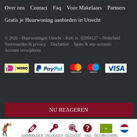
Over ons
Contact
Faq
Voor Makelaars
Partners
Gratis je Huurwoning aanbieden in Utrecht
© 2026 - Huurwoningen Utrecht - KvK nr. 02094127 –
Nederland
Voorwaarden & privacy
Disclaimer
Spam & nep-accounts
Account verwijderen
Je rekent gemakkelijk af met Paypal
Je rekent gemakkelijk af met M
Je rekent gemakkelij
Je re
NU REAGEREN
+
AANMELDEN
INLOGGEN
GEZOCHT
FAQ
HUURWONING