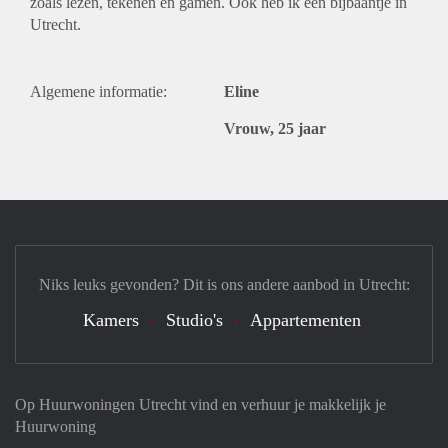
zoals lezen, tekenen en gamen. Ook heb ik een bijbaantje in
Utrecht.
Algemene informatie:
Eline
Vrouw, 25 jaar
Niks leuks gevonden? Dit is ons andere aanbod in Utrecht:
Kamers
Studio's
Appartementen
Op Huurwoningen Utrecht vind en verhuur je makkelijk je
Huurwoning