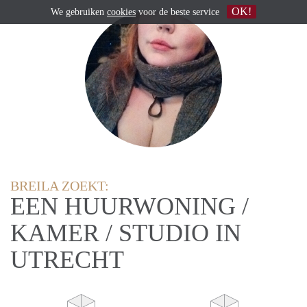
OK!
We gebruiken
cookies
voor de beste service
BREILA ZOEKT:
EEN HUURWONING /
KAMER / STUDIO IN
UTRECHT