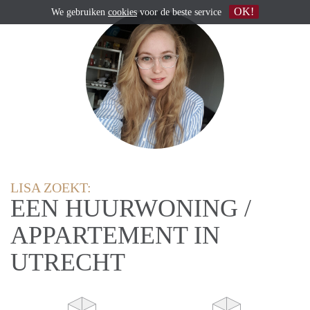
OK!
We gebruiken
cookies
voor de beste service
LISA ZOEKT:
EEN HUURWONING /
APPARTEMENT IN
UTRECHT