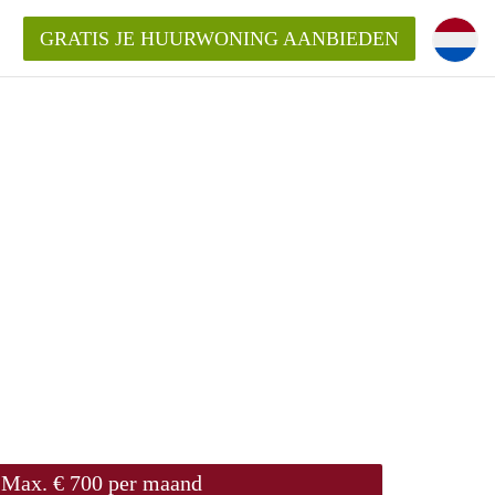
GRATIS JE HUURWONING AANBIEDEN
Huurwoning in Utrecht?
ingenUtrecht?
ding?
Max. € 700 per maand