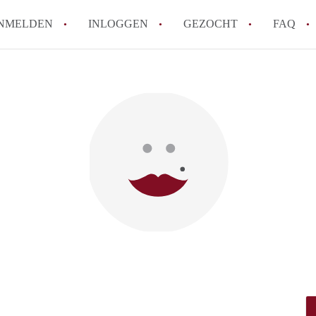
NMELDEN
INLOGGEN
GEZOCHT
FAQ
How to translate HuurwoningenUtrecht!
Wat is HuurwoningenUtrecht?
Hoeveel kost het om te reageren op een 
Wat is de privacyverklaring van Huurwon
Berekent HuurwoningenUtrecht
makelaarsvergoeding/bemiddelingsvergoe
Alle veelgestelde vragen