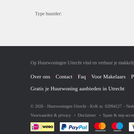
Type huurder:
Op Huurwoningen Utrecht vind en verhuur je makkeli
Over ons
Contact
Faq
Voor Makelaars
P
Gratis je Huurwoning aanbieden in Utrecht
© 2026 - Huurwoningen Utrecht - KvK nr. 02094127 –
Nede
Voorwaarden & privacy
Disclaimer
Spam & nep-acco
Je rekent gemakkelijk af 
Je rekent gemak
Je rek