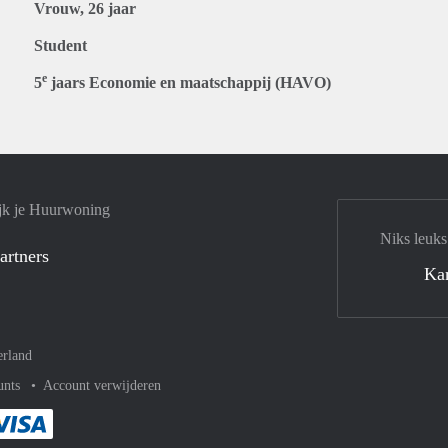
Vrouw, 26 jaar
Student
e
5
jaars Economie en maatschappij (HAVO)
jk je Huurwoning
Niks leuks
artners
Ka
rland
unts
Account verwijderen
met Paypal
kelijk af met Mastercard
ent gemakkelijk af met Meastro
Je rekent gemakkelijk af met Visa