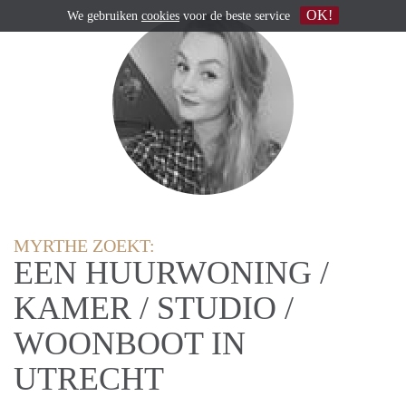
OK!
We gebruiken
cookies
voor de beste service
MYRTHE ZOEKT:
EEN HUURWONING /
KAMER / STUDIO /
WOONBOOT IN
UTRECHT