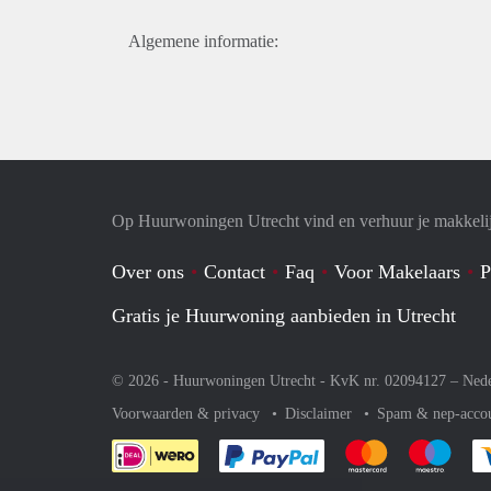
Algemene informatie:
Op Huurwoningen Utrecht vind en verhuur je makkeli
Over ons
Contact
Faq
Voor Makelaars
P
Gratis je Huurwoning aanbieden in Utrecht
© 2026 - Huurwoningen Utrecht - KvK nr. 02094127 –
Nede
Voorwaarden & privacy
Disclaimer
Spam & nep-acco
Je rekent gemakkelijk af 
Je rekent gemak
Je rek