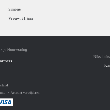
Simone
Vrouw, 31 jaar
jk je Huurwoning
Niks leuks
artners
Ka
rland
unts
Account verwijderen
met Paypal
kelijk af met Mastercard
ent gemakkelijk af met Meastro
Je rekent gemakkelijk af met Visa