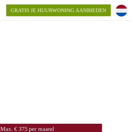
GRATIS JE HUURWONING AANBIEDEN
Huurwoning in Utrecht?
ingenUtrecht?
ding?
Max. € 375 per maand