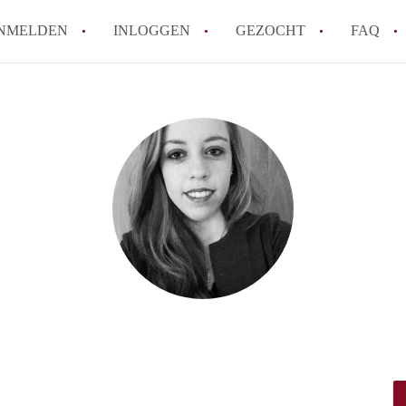
NMELDEN
INLOGGEN
GEZOCHT
FAQ
How to translate HuurwoningenUtrecht!
Wat is HuurwoningenUtrecht?
Hoeveel kost het om te reageren op een 
Wat is de privacyverklaring van Huurwon
Berekent HuurwoningenUtrecht
makelaarsvergoeding/bemiddelingsvergoe
Alle veelgestelde vragen