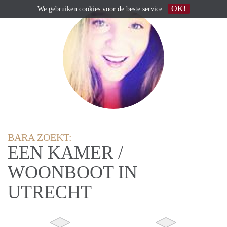
OK!
We gebruiken
cookies
voor de beste service
BARA ZOEKT:
EEN KAMER /
WOONBOOT IN
UTRECHT