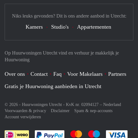
Niks leuks gevonden? Dit is ons andere aanbod in Utrecht:
Kamers
Studio's
Appartementen
Op Huurwoningen Utrecht vind en verhuur je makkelijk je
Huurwoning
Over ons
Contact
Faq
Voor Makelaars
Partners
Gratis je Huurwoning aanbieden in Utrecht
© 2026 - Huurwoningen Utrecht - KvK nr. 02094127 –
Nederland
Voorwaarden & privacy
Disclaimer
Spam & nep-accounts
Account verwijderen
Je rekent gemakkelijk af met Paypal
Je rekent gemakkelijk af met M
Je rekent gemakkelij
Je re