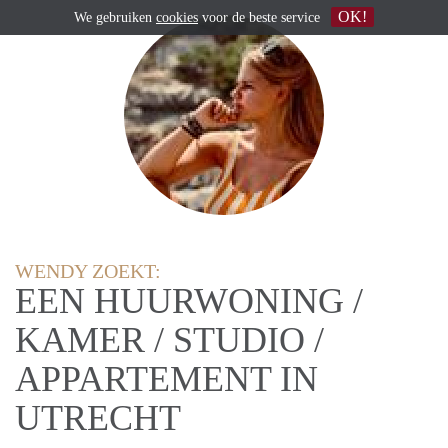
OK!
We gebruiken
cookies
voor de beste service
WENDY ZOEKT:
EEN HUURWONING /
KAMER / STUDIO /
APPARTEMENT IN
UTRECHT