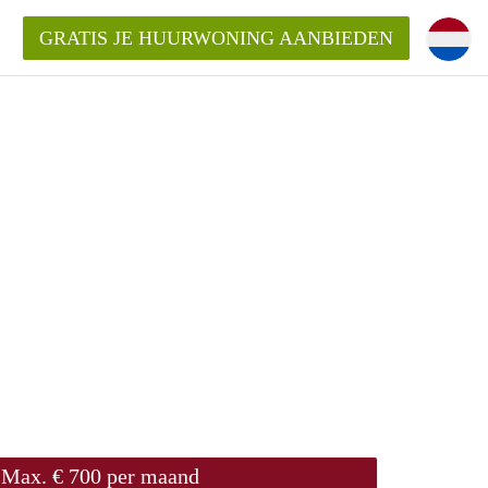
GRATIS JE HUURWONING AANBIEDEN
Huurwoning in Utrecht?
ingenUtrecht?
ding?
Max. € 700 per maand