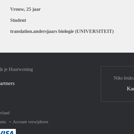
Vrouw, 25 jaar
Student
translation.andersjaars biologie (UNIVERSITEIT)
jk je Huurwoning
Niks leuks
artners
Ka
rland
unts
Account verwijderen
met Paypal
kelijk af met Mastercard
ent gemakkelijk af met Meastro
Je rekent gemakkelijk af met Visa