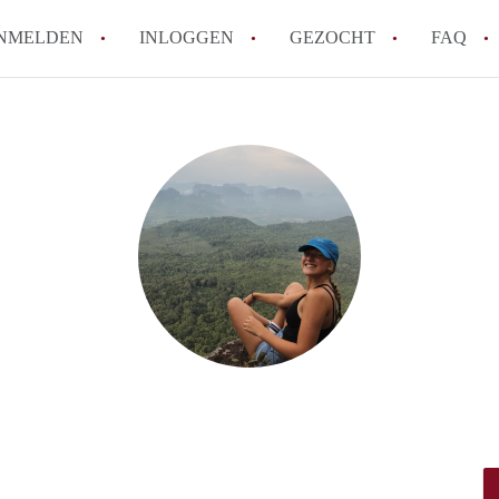
NMELDEN
INLOGGEN
GEZOCHT
FAQ
How to translate HuurwoningenUtrecht!
Wat is HuurwoningenUtrecht?
Hoeveel kost het om te reageren op een 
Wat is de privacyverklaring van Huurwon
Berekent HuurwoningenUtrecht
makelaarsvergoeding/bemiddelingsvergoe
Alle veelgestelde vragen