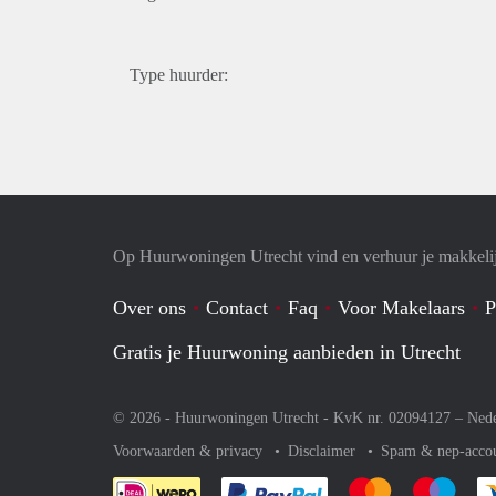
Type huurder:
Op Huurwoningen Utrecht vind en verhuur je makkeli
Over ons
Contact
Faq
Voor Makelaars
P
Gratis je Huurwoning aanbieden in Utrecht
© 2026 - Huurwoningen Utrecht - KvK nr. 02094127 –
Nede
Voorwaarden & privacy
Disclaimer
Spam & nep-acco
Je rekent gemakkelijk af 
Je rekent gemak
Je rek