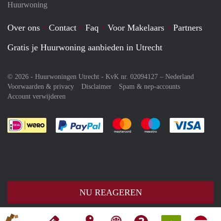
Huurwoning
Over ons
Contact
Faq
Voor Makelaars
Partners
Gratis je Huurwoning aanbieden in Utrecht
© 2026 - Huurwoningen Utrecht - KvK nr. 02094127 –
Nederland
Voorwaarden & privacy
Disclaimer
Spam & nep-accounts
Account verwijderen
Je rekent gemakkelijk af met Paypal
Je rekent gemakkelijk af met M
Je rekent gemakkelij
Je re
NU REAGEREN