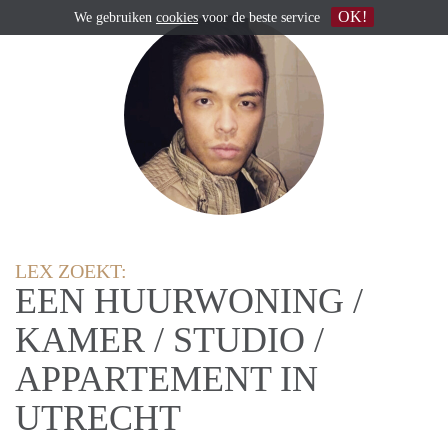
OK!
We gebruiken
cookies
voor de beste service
LEX ZOEKT:
EEN HUURWONING /
KAMER / STUDIO /
APPARTEMENT IN
UTRECHT