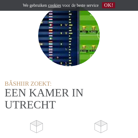
OK!
We gebruiken
cookies
voor de beste service
BẲSHIIR ZOEKT:
EEN KAMER IN
UTRECHT