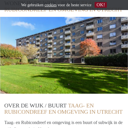
WONEN IN DE WIJK / BUURT
TAAG- EN
OK!
We gebruiken
cookies
voor de beste service
RUBICONDREEF EN OMGEVING IN UTRECHT
OVER DE WIJK / BUURT
TAAG- EN
RUBICONDREEF EN OMGEVING IN UTRECHT
Taag- en Rubicondreef en omgeving is een buurt of subwijk in de