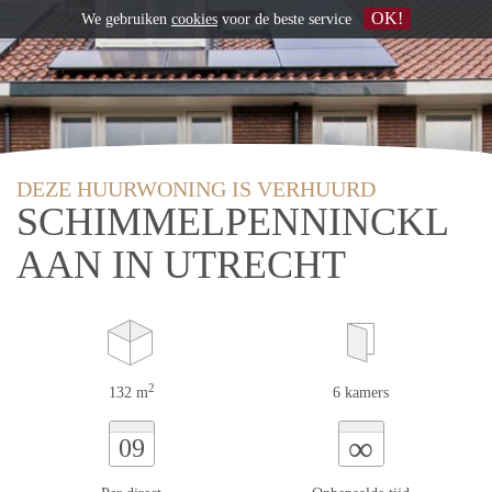
OK!
We gebruiken
cookies
voor de beste service
DEZE HUURWONING IS VERHUURD
SCHIMMELPENNINCKL
AAN IN UTRECHT
2
132 m
6 kamers
∞
09