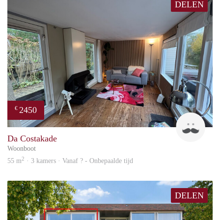
DELEN
2450
€
Guid
Da Costakade
Woonboot
2
55 m
· 3 kamers · Vanaf ? - Onbepaalde tijd
DELEN