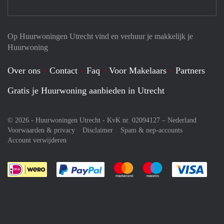
Op Huurwoningen Utrecht vind en verhuur je makkelijk je
Huurwoning
Over ons
Contact
Faq
Voor Makelaars
Partners
Gratis je Huurwoning aanbieden in Utrecht
© 2026 - Huurwoningen Utrecht - KvK nr. 02094127 –
Nederland
Voorwaarden & privacy
Disclaimer
Spam & nep-accounts
Account verwijderen
Je rekent gemakkelijk af met Paypal
Je rekent gemakkelijk af met M
Je rekent gemakkelij
Je re