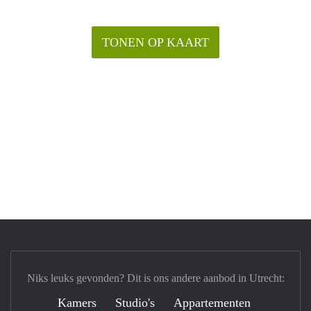
TONEN OP KAART
Niks leuks gevonden? Dit is ons andere aanbod in Utrecht:
Kamers
Studio's
Appartementen